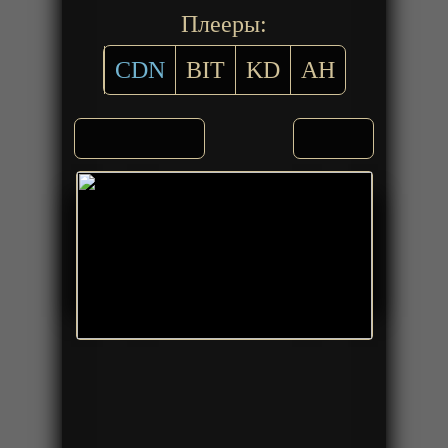
Плееры:
CDN
BIT
KD
AH