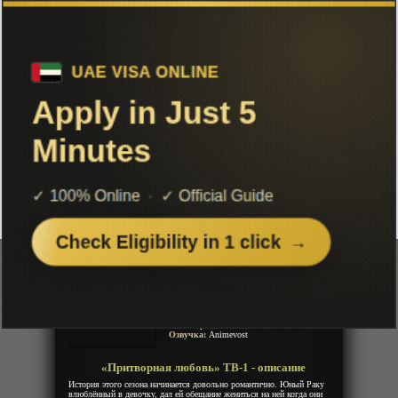
Чтобы не терять с нами связь,
подписывайся на наш
Telegram
«Притворная любовь» ТВ-1
Добавленно: 21 сентября 2018 | Серии: [20 из 20]
Nisekoi
Nisekoi: False Love
Любовь понарошку
False Love
Год:
2014
Жанр:
Романтика, Комедия, Гарем, Сенен,
Школа
Продолжительность:
20 эпизодов
Страна:
Япония
Режиссёр:
Акиюки Симбо
Озвучка:
Animevost
«Притворная любовь» ТВ-1 - описание
История этого сезона начинается довольно романтично. Юный Раку
влюблённый в девочку, дал ей обещание жениться на ней когда они