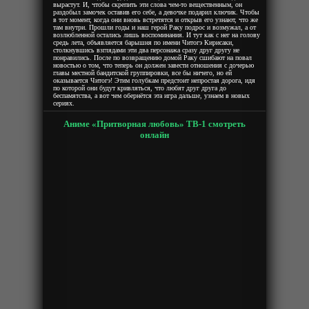
вырастут. И, чтобы скрепить эти слова чем-то вещественным, он
раздобыл замочек оставив его себе, а девочке подарил ключик. Чтобы
в тот момент, когда они вновь встретятся и открыв его узнают, что же
там внутри. Прошли годы и наш герой Раку подрос и возмужал, а от
возлюбленной остались лишь воспоминания. И тут как с нег на голову
средь лета, объявляется барышня по имени Читогэ Кирисаки,
столкнувшись взглядами эти два персонажа сразу друг другу не
понравились. После по возвращению домой Раку сшибают на повал
новостью о том, что теперь он должен завести отношения с дочерью
главы местной бандитской группировки, все бы ничего, но ей
оказывается Читогэ! Этим голубкам предстоит непростая дорога, идя
по которой они будут кривляться, что любят друг друга до
беспамятства, а вот чем обернётся эта игра дальше, узнаем в новых
сериях.
Аниме «Притворная любовь» ТВ-1 смотреть
онлайн