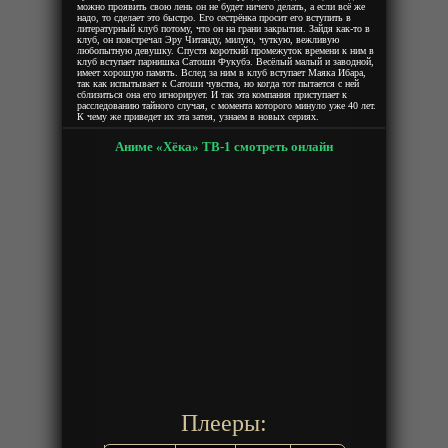
можно проявить свою лень он не будет ничего делать, а если всё же
надо, то сделает это быстро. Его сестрёнка просит его вступить в
литературный клуб потому, что он на грани закрытия. Зайдя как-то в
клуб, он повстречал Эру Читанду, милую, чуткую, вежливую
любопытную девушку. Спустя короткий промежуток времени к ним в
клуб вступает парнишка Сатоши Фукубэ. Весёлый малый и заводной,
имеет хорошую память. Вслед за ним в клуб вступает Маяка Ибара,
так как испытывает к Сатоши чувства, но когда тот пытается с ней
сблизиться она его игнорирует. И так эта компания приступает к
расследованию тайного случая, с момента которого минуло уже 40 лет.
К чему же приведет их эта затея, узнаем в новых сериях.
Аниме «Хёка» ТВ-1 смотреть онлайн
Плееры: