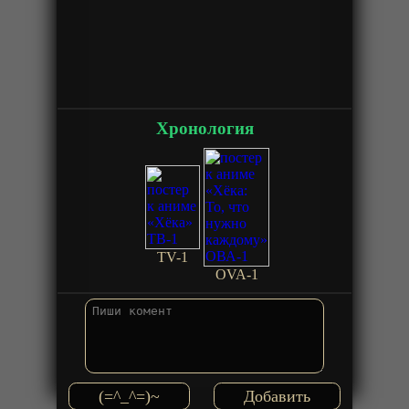
Хронология
TV-1
OVA-1
(=^_^=)~