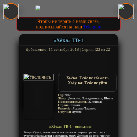
Чтобы не терять с нами связь,
подписывайся на наш
Telegram
«Хёка» ТВ-1
Добавленно: 11 сентября 2018 | Серии: [22 из 22]
Хьёка: Тебе не сбежать
Хьёу-ка: Тебе не уйти
Hyouka
Хёка
Год:
2012
Хека
Жанр:
Детектив, Повседневность, Школа
Продолжительность:
Хёка: Тебе не сбежать
22 эпизода
Страна:
Япония
Хёка: Тебе не уйти
Режиссёр:
Ясухиро Такэмото
Hyou-ka
Озвучка:
Дубляж
Hyouka: You cant escape
Hyou-ka: You cant escape
«Хёка» ТВ-1 - описание
Hyoka
Хотаро Орэки, очень непростая личность, парень средних лет, с
чувством безразличия к внешнему миру. Доходит до того, что где