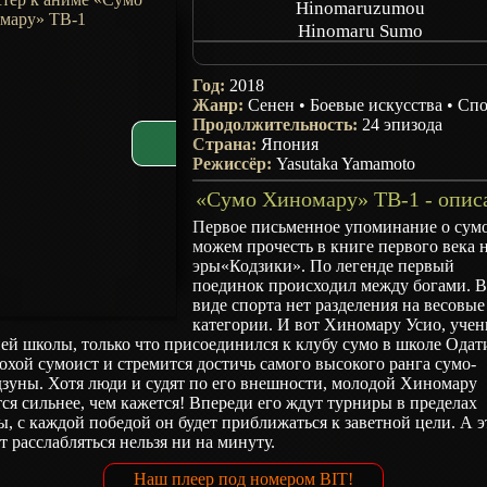
Hinomaruzumou
Hinomaru Sumo
Hinomaru Zumou
Год:
2018
Жанр:
Сенен
•
Боевые искусства
•
Спо
Продолжительность:
24 эпизода
Страна:
Япония
Режиссёр:
Yasutaka Yamamoto
«Сумо Хиномару» ТВ-1 - опис
Первое письменное упоминание о сум
можем прочесть в книге первого века 
эры«Кодзики». По легенде первый
поединок происходил между богами. В
виде спорта нет разделения на весовые
категории. И вот Хиномару Усио, уче
ей школы, только что присоединился к клубу сумо в школе Одат
охой сумоист и стремится достичь самого высокого ранга сумо-
зуны. Хотя люди и судят по его внешности, молодой Хиномару
ся сильнее, чем кажется! Впереди его ждут турниры в пределах
, с каждой победой он будет приближаться к заветной цели. А э
т расслабляться нельзя ни на минуту.
Наш плеер под номером BIT!