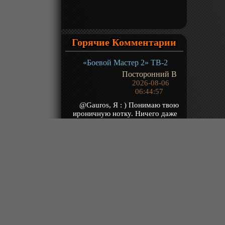
Горячие Комментарии
«Боевой Мастер 2» ТВ-2
Посторонний В
2026-08-06
06:44:57
@Gauros, Я : ) Понимаю твою
ироничную нотку. Ничего даже
говорить об этом не буду : )
Знаешь, есть с...
«Гу Чангэ: Я — великий злодей Небесной Судьбы» ТВ-1
kotoo
2026-08-06
04:20:35
Песня в опенинге просто
великолепная. Хотя похожа на
нейронку.
«Расколотая битвой синева небес 5» ТВ-5