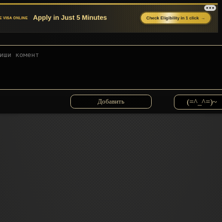
(=^_^=)~