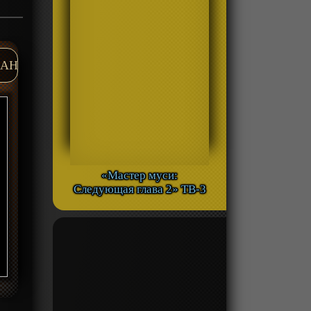
AH
«Мастер муси:
Следующая глава 2» ТВ-3