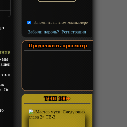
Запомнить на этом компьютере
рт
Забыли пароль?
Регистрация
Продолжить просмотр
ание
о мы
нашей
 этом
ник
и. Он
ТОП 100+
то