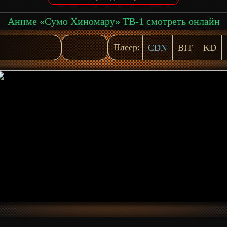
Аниме «Сумо Хиномару» ТВ-1 смотреть онлайн
Плеер:
CDN
BIT
KD