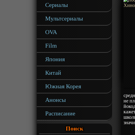
Сериалы
Мультсериалы
OVA
Film
Япония
Китай
Южная Корея
средн
Анонсы
не пл
йокод
кажет
Расписание
школы
значи
Поиск