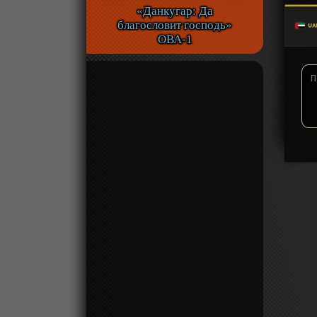
«Данкугар: Да
благословит господь»
ОВА-1