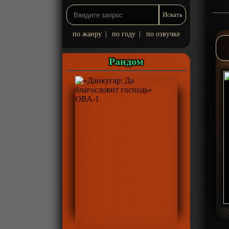
по жанру
|
по году
|
по озвучке
Рандом