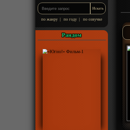
по жанру
|
по году
|
по озвучке
Рандом