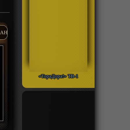
AH
«ТораДора!» ТВ-1