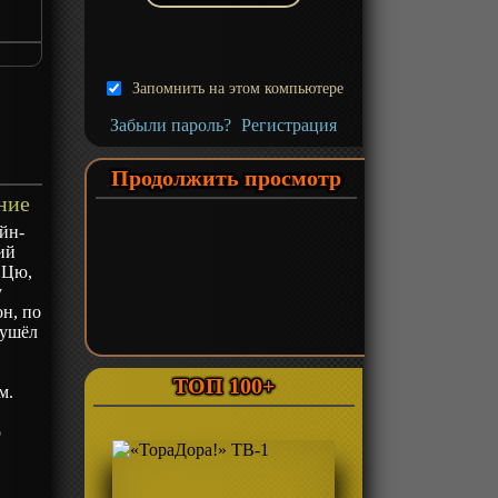
Запомнить на этом компьютере
Забыли пароль?
Регистрация
Продолжить просмотр
ние
йн-
ий
 Цю,
у
он, по
 ушёл
у
ТОП 100+
м.
о