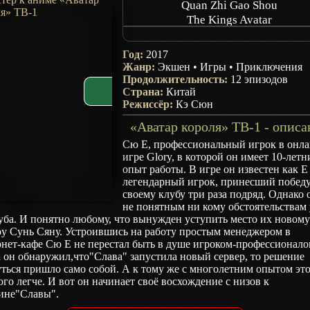
Quan Zhi Gao Shou
The Kings Avatar
Master of Skill
Full-Time Expert
Год:
2017
Триумф онлайн: Аватар короля
Жанр:
Экшен
•
Игры
•
Приключения
Quanzhi Gaoshou
Продолжительность:
12 эпизодов
Страна:
Китай
Master of Skills
Режиссёр:
Кэ Сюн
«Аватар короля» ТВ-1 - описа
Сю Е, профессиональный игрок в онла
игре Glory, в которой он имеет 10-летн
опыт работы. В игре он известен как Е
легендарный игрок, принесший побед
своему клубу три раза подряд. Однако 
не понятным ни кому обстоятельствам
уба. И понятно любому, что вынужден уступить место их новом
ру Сунь Сяну. Устроившись на работу простым менеджером в
нет-кафе Сю Е не перестал быть в душе игроком-профессионало
 он обнаружил,что"Слава" запустила новый сервер, то решение
ться пришло само собой. А к тому же с многолетним опытом эт
го легче. И вот он начинает своё восхождение с низов к
ине"Славы".