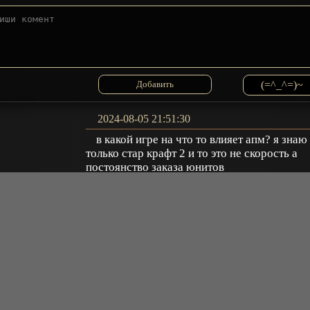
(=^_^=)~
2024-08-05 21:51:30
в какой игре на что то влияет апм? я знаю
только стар крафт 2 и то это не скорость а
постоянство заказа юнитов
GROB
+
ещё комментарии
Ответить
2024-07-18 22:06:07
пишу не смотрев ни одной серии, просто 
тайтла хороший рейтинг и несколько сезоно
3_kolor