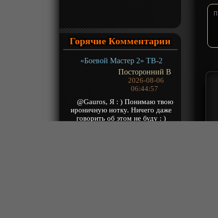
Горячие Комментарии
«Боевой Мастер 2» ТВ-2
Посторонний В
2026-08-06
06:44:57
@Gauros, Я : ) Понимаю твою
ироничную нотку. Ничего даже
говорить об этом не буду : )
Знаешь, есть с...
«Гу Чангэ: Я — великий злодей Небесной Судьбы» ТВ-1
kotoo
2026-08-06
04:20:35
Песня в опенинге просто
великолепная. Хотя похожа на
нейронку.
«Расколотая битвой синева небес 5» ТВ-5