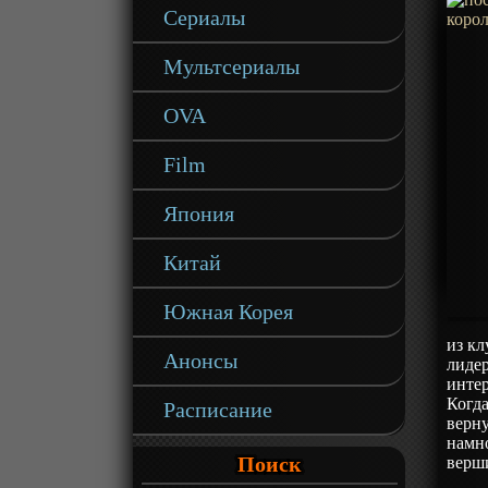
Сериалы
Мультсериалы
OVA
Film
Япония
Китай
Южная Корея
из кл
Анонсы
лиде
интер
Когда
Расписание
верну
намно
Поиск
верш