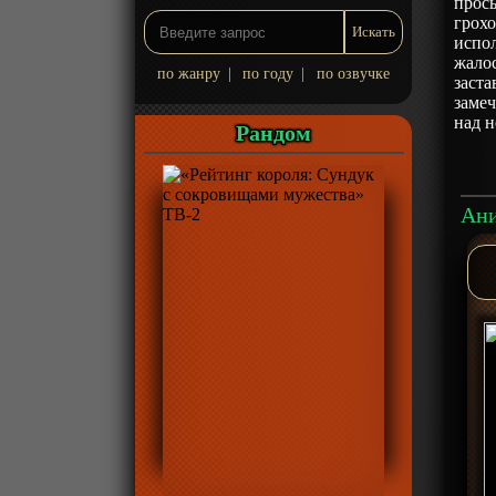
прось
грохо
испол
жалос
по жанру
|
по году
|
по озвучке
заста
замеч
над н
Рандом