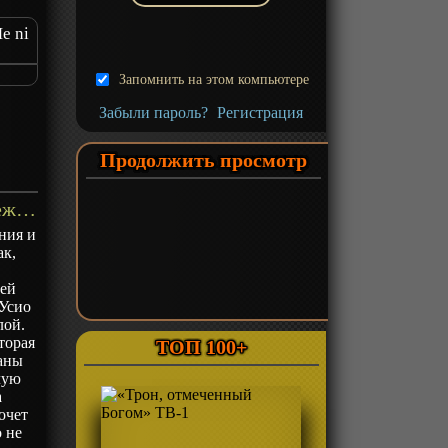
e ni
t Sky
Запомнить на этом компьютере
e ni
Забыли пароль?
Регистрация
,
Продолжить просмотр
«Я влюбился в тебя, когда ты бежала в лунной ночи» ТВ-1 - описание
ния и
ак,
ней
 Усио
лой.
торая
ТОП 100+
ланы
лую
а
очет
о не