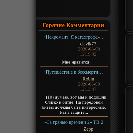
Горячие Комментарии
«Некромант: Я катастрофа» ТВ-1
clavik77
2026-08-08
12:19:42
Мне нравится)
«Путешествие к бессмертию 5» ТВ-5
Robin
2026-08-08
12:13:47
(10) думаю, вот мы и подошли
близко к битве. На передовой
битвы должны быть интересные.
Раз в защите...
«За гранью времени 2» ТВ-2
Zepp