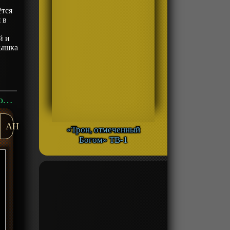
ётся
 в
й и
пышка
Аниме «Я влюбился в тебя, когда ты бежала в лунной ночи» ТВ-1 смотреть онлайн
AH
«Трон, отмеченный
Богом» ТВ-1