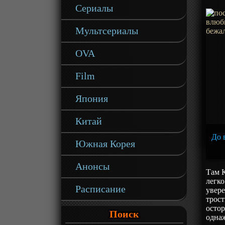
Сериалы
Мультсериалы
OVA
Film
Япония
Китай
До в
Южная Корея
Анонсы
Там К
легко
Расписание
увер
трост
остор
Поиск
однаж