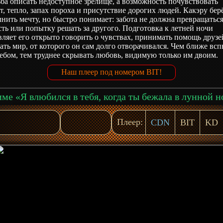
ба описать недоступное зрелище, а возможность почувствовать
т, тепло, запах пороха и присутствие дорогих людей. Какэру бер
нить мечту, но быстро понимает: забота не должна превращаться
ть или попытку решать за другого. Подготовка к летней ночи
вляет его открыто говорить о чувствах, принимать помощь друзе
ать мир, от которого он сам долго отворачивался. Чем ближе вс
ебом, тем труднее скрывать любовь, видимую только им двоим.
Наш плеер под номером BIT!
Плеер:
CDN
BIT
KD