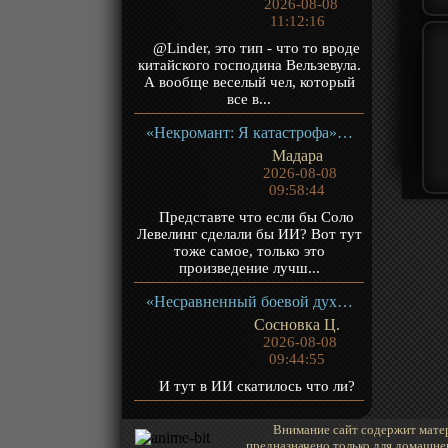
2026-08-08
11:12:16
@Linder, это тип - что то вроде
китайского господина Вельзевула.
А вообще веселый чел, который
все в...
«Некромант: Я катастрофа» ТВ-1
Мадара
2026-08-08
09:58:44
Представте что если бы Соло
Левелинг сделали бы ИИ? Вот тут
тоже самое, только это
произведение лучш...
«Несравненный боевой дух 2» ТВ-2
Сосновка Ц.
2026-08-08
09:44:55
И тут в ИИ скатилось что ли?
Внимание сайт содержит матер
предназначено только для домашне