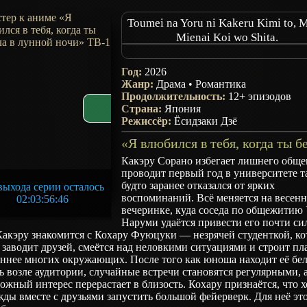
Toumei na Yoru ni Kakeru Kimi to, M
Mienai Koi wo Shita.
Love Unseen Beneath the Clear Nigh
Toumei na Yoru ni Kakeru Kimi to, M
Год:
2026
Mienai Koi wo Shita.
Жанр:
Драма
•
Романтика
Gokusai no Yoru ni Kakeru-kun to
Продолжительность:
12+ эпизодов
Страна:
Menimienai Koi wo Shita.
Япония
Режиссёр:
Ёсидзаки Дзё
KakeKoi
Какэру Сорано избегает лишнего обще
проводит первый год в университете т
будто заранее отказался от ярких
ыхода серии осталось
воспоминаний. Всё меняется на весен
02:03:56:45
вечеринке, куда соседа по общежитию
Наруми удаётся привести его почти си
акэру знакомится с Кохару Фуюцуки — незрячей студенткой, ко
 заводит друзей, смеётся над неловкими ситуациями и строит п
еннее многих окружающих. После того как юноша находит её бе
ь возле аудитории, случайные встречи становятся регулярными, 
ожный интерес перерастает в близость. Кохару признаётся, что х
ды вместе с друзьями запустить большой фейерверк. Для неё эт