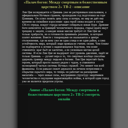
«Палач богов: Между смертным и божественным
царством 2» ТВ-2 - описание
Лин Цие возвращается в Цаннань уже не растерянным школьником, а
официальным Ночным стражем, прошедшим год подготовки на горе
Цзиннань. Он успел понять цену силы и потери, но мир не даёт ему
времени на спокойное взросление: едва герой снова входит в состав
136-го отряда, вокруг города начинает собираться новая буря. Древние
боги шевелятся за границей человеческого порядка, старые враги ищут
трещину в защите, а каждая новая миссия требует от Лин Цие не
только храбрости, но и готовности принимать решения, за которые
платят жизнями. Вместе с товарищами он оказывается в центре
столкновения, где на кону уже не одна улица и не один район, а сама
устойчивость мира, который люди привыкли считать своим. Чем ближе
он подбирается к истине о надвигающемся бедствии, тем яснее
становится: враг бьёт не хаотично, а по уязвимым местам целой
системы. И если Лин Цие не выдержит этот уровень давления, падёт не
только Цаннань — рухнет вера в то, что смертные вообще способны
удержать границу между людьми и богами. Лин Цие перестаёт быть
героем, который просто выжил рядом с чудом, и становится
полноценной частью системы Ночных стражей. Это меняет тон всей
франшизы. Если раньше сюжет держался на личном потрясении и
открытии скрытого мира, то теперь он работает на расширение
масштаба — через новые силы, внутреннюю структуру защитников
человечества и ощущение надвигающейся войны, в которой один город
уже не является пределом угрозы.
Аниме «Палач богов: Между смертным и
божественным царством 2» ТВ-2 смотреть
онлайн