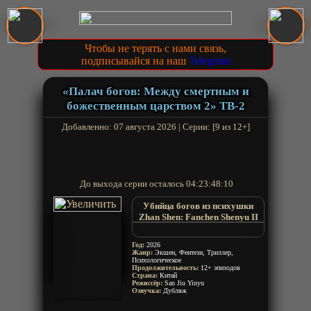
Чтобы не терять с нами связь,
подписывайся на наш
Telegram
«Палач богов: Между смертным и
божественным царством 2» ТВ-2
Добавленно: 07 августа 2026 | Серии: [9 из 12+]
До выхода серии осталось
04:23:48:10
Убийца богов из психушки
Zhan Shen: Fanchen Shenyu II
Zhan Shen: Fanchen Shenyu 2nd
Season
Год:
2026
Slay The Gods 2nd Season
Жанр:
Экшен, Фентези, Триллер,
Психологическое
I Learn To Kill Gods in an
Продолжительность:
12+ эпизодов
Asylum
Страна:
Китай
Wo Zai Jingshenbing Yuan Xue
Режиссёр:
San Jiu Yinyu
Озвучка:
Дубляж
Zhan Shen