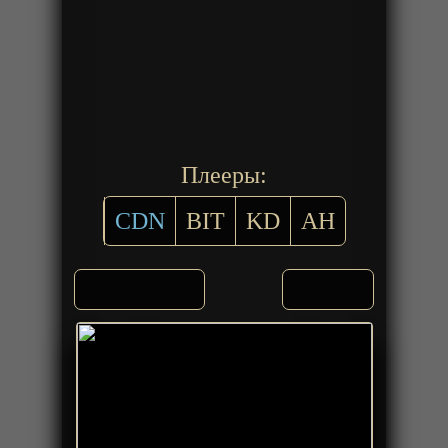
Плееры:
CDN
BIT
KD
AH