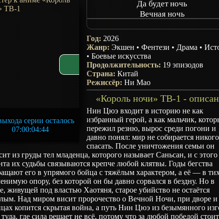
Да будет ночь
Вечная ночь
Jiang Ye
Ever Night
Год:
2026
Жанр:
Экшен
•
Фентези
•
Драма
•
Ист
•
Боевые искусства
Продолжительность:
19 эпизодов
Страна:
Китай
Режиссёр:
Ни Мао
«Король ночи» ТВ-1 - описа
Нин Цюэ входит в историю не как
избранный герой, а как мальчик, кото
ыхода серии осталось
пережил резню, вырос среди погони и
07:00:04:43
давно понял: мир не собирается никог
спасать. После уничтожения семьи он
ит из груды тел младенца, которого называет Саньсан, и с этого
та их судьбы связываются крепче любой клятвы. Годы бегства
ащают его в упрямого бойца с тяжёлым характером, а её — в ти
енимую опору, без которой он бы давно сорвался в бездну. Но в
е, живущей под властью Хаотяня, старое убийство не остаётся
лым. Над миром висит пророчество о Вечной Ночи, при дворе и
цах копится скрытая война, а путь Нин Цюэ из безымянного изг
 туда, где сила решает не всё, потому что за любой победой стоит