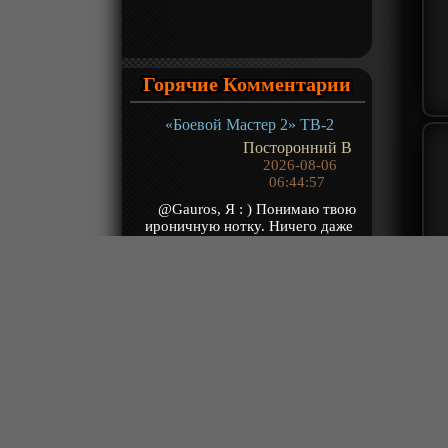
Горячие Комментарии
«Боевой Мастер 2» ТВ-2
Посторонний В
2026-08-06
06:44:57
@Gauros, Я : ) Понимаю твою
ироничную нотку. Ничего даже
говорить об этом не буду : )
Знаешь, есть с...
«Гу Чангэ: Я — великий злодей Небесной Судьбы» ТВ-1
kotoo
2026-08-06
04:20:35
Песня в опенинге просто
великолепная. Хотя похожа на
нейронку.
«Расколотая битвой синева небес 5» ТВ-5