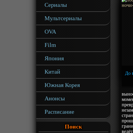
Сериалы
Мультсериалы
OVA
Film
Япония
Китай
До в
Южная Корея
вынос
Анонсы
момен
превр
незам
Расписание
стран
прош
Поиск
грани
ведёт