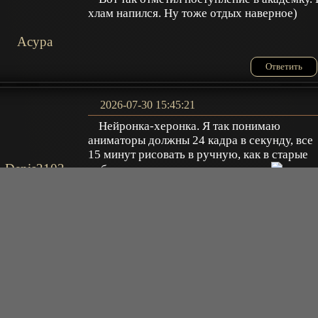
хлам напился. Ну тоже отдых наверное)
Acypa
Ответить
2026-07-30 15:45:21
Нейронка-херонка. Я так понимаю
аниматоры должны 24 кадра в секунду, все
15 минут рисовать в ручную, как в старые
Denis2103
добрые времена, нахер прогресс...
Ответить
2026-07-23 16:05:30
серия не полная
Nospamwss
+