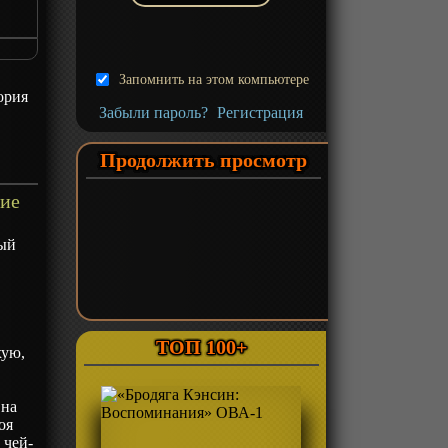
Запомнить на этом компьютере
ория
Забыли пароль?
Регистрация
Продолжить просмотр
ние
рый
о
ТОП 100+
хую,
 на
оя
 чей-