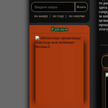
то ра
здесь
сопро
за ша
по жанру
|
по году
|
по озвучке
целые
прошл
Рандом
этого