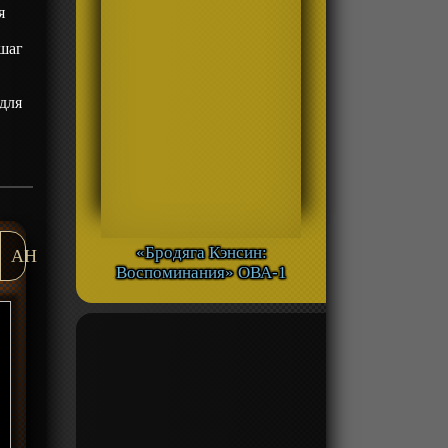
я
 шаг
 для
«Бродяга Кэнсин:
AH
Воспоминания» ОВА-1