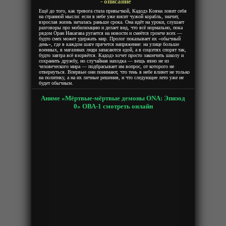
- описание
Ещё до того, как тревога стала привычкой, Кадодэ Кояма ловит себя
на странной мысли: если в небе уже висит чужой корабль, значит,
взрослая жизнь началась раньше срока. Она идёт на уроки, слушает
разговоры про мобилизацию и делает вид, что всё нормально, пока
рядом Оран Накагава ругается на новости и смеётся громче всех —
будто смех может удержать мир. Пролог показывает их «обычный
день», где в каждом шаге прячется напряжение: на улице больше
военных, в магазинах люди запасаются едой, а в соцсетях спорят так,
будто завтра всё взорвётся. Кадодэ хочет просто закончить школу и
сохранить дружбу, но случайная находка — вещь явно не из
человеческого мира — подбрасывает им вопрос, от которого не
отвернуться. Впервые они понимают, что тень в небе влияет не только
на политику, а на их личные решения, и что следующее лето уже не
будет обычным.
Аниме «Мёртвые-мёртвые демоны ONA: Эпизод
0» ОВА-1 смотреть онлайн