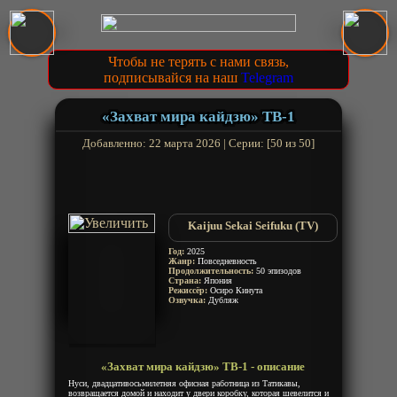
Чтобы не терять с нами связь,
подписывайся на наш
Telegram
«Захват мира кайдзю» ТВ-1
Добавленно: 22 марта 2026 | Серии: [50 из 50]
Kaijuu Sekai Seifuku (TV)
Год:
2025
Жанр:
Повседневность
Продолжительность:
50 эпизодов
Страна:
Япония
Режиссёр:
Осиро Кинута
Озвучка:
Дубляж
«Захват мира кайдзю» ТВ-1 - описание
Нуси, двадцативосьмилетняя офисная работница из Татикавы,
возвращается домой и находит у двери коробку, которая шевелится и