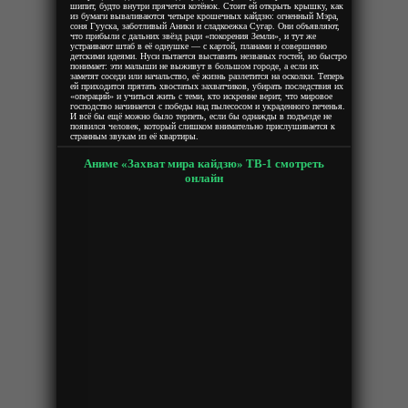
шипит, будто внутри прячется котёнок. Стоит ей открыть крышку, как
из бумаги вываливаются четыре крошечных кайдзю: огненный Мэра,
соня Гууска, заботливый Аники и сладкоежка Сугар. Они объявляют,
что прибыли с дальних звёзд ради «покорения Земли», и тут же
устраивают штаб в её однушке — с картой, планами и совершенно
детскими идеями. Нуси пытается выставить незваных гостей, но быстро
понимает: эти малыши не выживут в большом городе, а если их
заметят соседи или начальство, её жизнь разлетится на осколки. Теперь
ей приходится прятать хвостатых захватчиков, убирать последствия их
«операций» и учиться жить с теми, кто искренне верит, что мировое
господство начинается с победы над пылесосом и украденного печенья.
И всё бы ещё можно было терпеть, если бы однажды в подъезде не
появился человек, который слишком внимательно прислушивается к
странным звукам из её квартиры.
Аниме «Захват мира кайдзю» ТВ-1 смотреть
онлайн