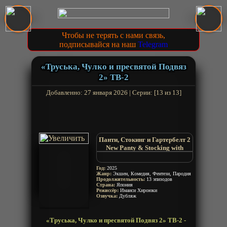
Чтобы не терять с нами связь,
подписывайся на наш
Telegram
«Труська, Чулко и пресвятой Подвяз
2» ТВ-2
Добавленно: 27 января 2026 | Серии: [13 из 13]
Панти, Стокинг и Гартербелт 2
New Panty & Stocking with
Garterbelt
Panty & Stocking with Garterbelt
Год:
2025
2nd Season
Жанр:
Экшен, Комедия, Фентези, Пародия
Продолжительность:
13 эпизодов
Страна:
Япония
Режиссёр:
Имаиси Хироюки
Озвучка:
Дубляж
«Труська, Чулко и пресвятой Подвяз 2» ТВ-2 -