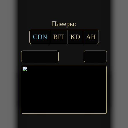
Плееры:
CDN
BIT
KD
AH