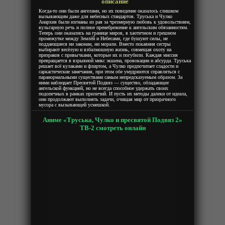
описание
Когда-то они были ангелами, но их поведение оказалось слишком
вызывающим даже для небесных стандартов. Труська и Чулко
Анархия были изгнаны из рая за чрезмерную любовь к удовольствиям,
вульгарную речь и полное пренебрежение к ангельским обязанностям.
Теперь они оказались на границе миров, в хаотичном и грешном
промежутке между Землёй и Небесами, где бушуют силы, не
поддающиеся ни законам, ни морали. Вместо покаяния сестры
выбирают весёлую и взбалмошную жизнь, совмещая охоту на
призраков с привычками, которые их и погубили. Каждая миссия
превращается в взрывной микс экшена, провокации и абсурда. Труська
решает всё кулаками и флиртом, а Чулко предпочитает сладости и
саркастические замечания, при этом обе умудряются справляться с
паранормальными существами самым непредсказуемым образом. За
ними наблюдает Пресвятой Подвяз — существо, обладающее
ангельской функцией, но не всегда способное удержать своих
подопечных в рамках приличий. И пусть их методы далеки от идеала,
они продолжают выполнять задачи, очищая мир от призрачного
мусора с вызывающей усмешкой.
Аниме «Труська, Чулко и пресвятой Подвяз 2»
ТВ-2 смотреть онлайн