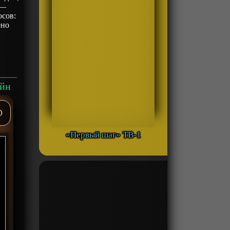
 —
осов:
ено
айн
D
«Первый шаг» ТВ-1