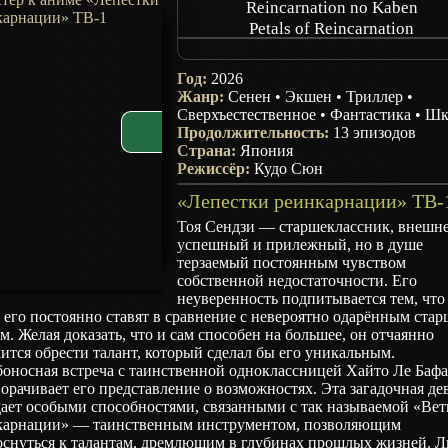
Reincarnation no Kaben
Petals of Reincarnation
Reincarnation no Hanabira
Год:
2026
Жанр:
Сенен
•
Экшен
•
Триллер
•
Сверхъестественное
•
Фантастика
•
Шк
Продолжительность:
13 эпизодов
Страна:
Япония
Режиссёр:
Кудо Сюн
Тоя Сендзи — старшеклассник, внешн
успешный и прилежный, но в душе
терзаемый постоянным чувством
собственной недостаточности. Его
неуверенность подпитывается тем, что
 его постоянно ставят в сравнение с невероятно одарённым ста
м. Желая доказать, что и сам способен на большее, он отчаянно
ится обрести талант, который сделал бы его уникальным.
боносная встреча с таинственной одноклассницей Хайто Ле Баф
орачивает его представление о возможностях. Эта загадочная д
дает особыми способностями, связанными с так называемой «Ве
карнации» — таинственным инструментом, позволяющим
оснуться к талантам, дремлющим в глубинах прошлых жизней. Л