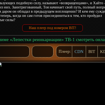
льзующих подобную силу, называют «возвращенцами», и Хайто
из них. Заинтригованный, Тоя начинает свой путь, полный вопр
м даром он обладал в предыдущем воплощении? И кем ему сужд
 теперь, когда он сам готов присоединиться к тем, кто пробудил
тые силы?
Наш плеер под номером BIT!
име «Лепестки реинкарнации» ТВ-1 смотреть онл
Плеер:
CDN
BIT
K