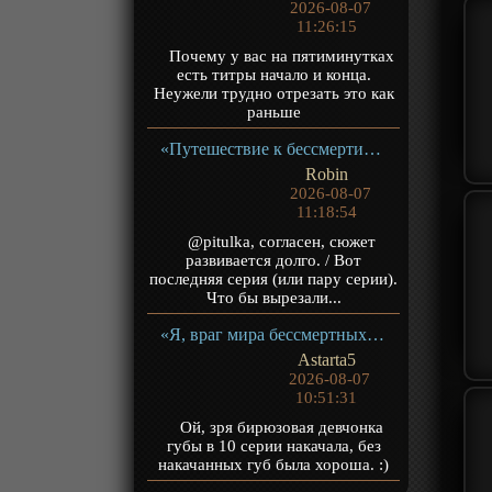
2026-08-07
11:26:15
Почему у вас на пятиминутках
есть титры начало и конца.
Неужели трудно отрезать это как
раньше
«Путешествие к бессмертию 5» ТВ-5
Robin
2026-08-07
11:18:54
@pitulka, согласен, сюжет
развивается долго. / Вот
последняя серия (или пару серии).
Что бы вырезали...
«Я, враг мира бессмертных» ТВ-1
Astarta5
2026-08-07
10:51:31
Ой, зря бирюзовая девчонка
губы в 10 серии накачала, без
накачанных губ была хороша. :)