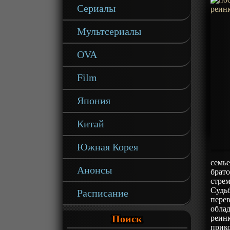
Сериалы
Мультсериалы
OVA
Film
Япония
Китай
Южная Корея
семье
Анонсы
брато
стрем
Судь
Расписание
перев
обла
Поиск
реин
прик