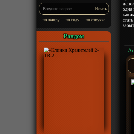
испо
одна 
каки
стать
по жанру
|
по году
|
по озвучке
забы
Рандом
Ан