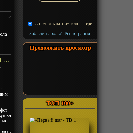
Запомнить на этом компьютере
Забыли пароль?
Регистрация
ола
Продолжить просмотр
«Лепестки реинкарнации» ТВ-1 - описание
е
 в
ршим
ТОП 100+
афет
евушка
твью
юдей,