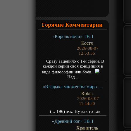
Горячие Комментарии
«Король ночи» ТВ-1
Костя
2026-08-07
12:53:56
Сразу зацепило с 1-й серии. В
каждой серии своя концепция в
виде философии или боёв...
Над...
«Владыка множества миров 3» ТВ-3
Robin
2026-08-07
11:44:20
(...-196) эхх. Ну как то так
«Древний бог» ТВ-1
Хранитель