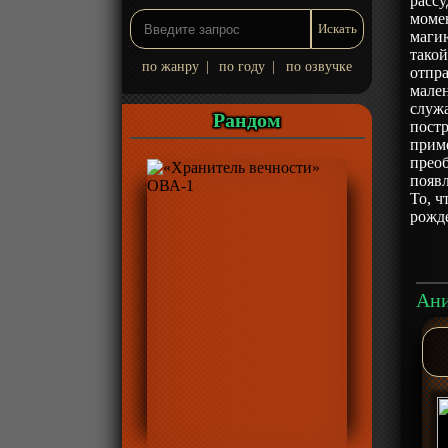
рассу
моме
магию
такой
по жанру
|
по году
|
по озвучке
отпр
мален
служ
Рандом
постр
прим
преоб
появл
То, ч
рожде