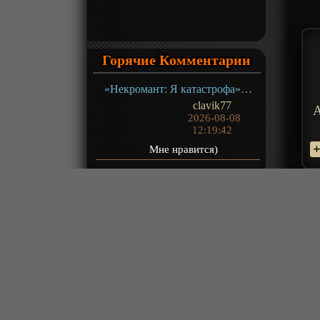
Горячие Комментарии
«Некромант: Я катастрофа» ТВ-1
clavik77
2026-08-08
12:19:42
Мне нравится)
«Путешествие к бессмертию 5» ТВ-5
Robin
2026-08-08
12:13:47
(10) думаю, вот мы и подошли
близко к битве. На передовой
битвы должны быть интересные.
Раз в защите...
«За гранью времени 2» ТВ-2
Zepp