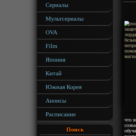
Сериалы
Мультсериалы
OVA
Film
Япония
Китай
Южная Корея
Анонсы
Расписание
что з
созна
Поиск
обуч