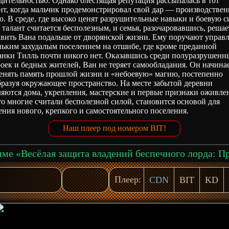
дительностью. Однако блестящая репутация рассыпалась в тот
нт, когда мальчик продемонстрировал свой дар — производстве
. В среде, где высоко ценят разрушительные навыки и боевую с
 талант считается бесполезным, и семья, разочаровавшись, решае
авить Вана подальше от дворянской жизни. Ему поручают управ
ьким захудалым поселением на отшибе, где кроме преданной
анки Тилль почти никого нет. Оказавшись среди полуразрушенн
оек и бедных жителей, Ван не теряет самообладания. Он начина
енять память прошлой жизни и «небоевую» магию, постепенно
разуя окружающее пространство. На месте забытой деревни
яются дома, укрепления, мастерские и первые признаки оживле
то многие считали бесполезной силой, становится основой для
ния нового, крепкого и самостоятельного поселения.
Наш плеер под номером BIT!
Плеер:
CDN
BIT
KD