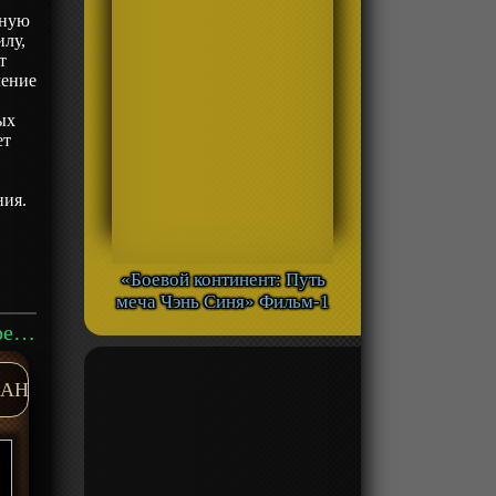
нную
илу,
т
ление
ых
ет
ния.
«Боевой континент: Путь
меча Чэнь Синя» Фильм-1
Аниме «Весёлая защита владений беспечного лорда: Превращение безымянной деревни в неприступную крепость с помощью производственной магии» ТВ-1 смотреть онлайн
AH