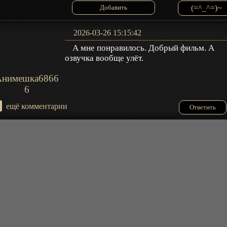
(=^_^=)~
2026-03-26 15:15:42
А мне понравилось. Добрый фильм. А
озвучка вообще улёт.
Анимешка6866
6
+
ещё комментарии
Ответить
2026-03-26 14:09:03
Какой детский сад. Аристократия наехала
на 8 летнего пацана и требует от него
победы, стыдя его в том что он боится за
Nzzo
себя. Но в то же время сами ничего не
делают и даже не думают занять его место.
Мда... логика отсутствует. Хотя можно был
сделать намного глубже не перегружая
адекватными действиями. А то кажется что