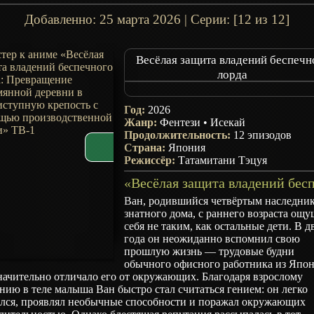
Добавленно:
25 марта 2026
| Серии: [12 из 12]
Весёлая защита владений беспечн
лорда
Okiraku Ryoushu no Tanoshii Ryou
Bouei: Seisankei Majutsu de Na mo 
Год:
2026
Mura wo Saikyou no Jousai Toshi 
Жанр:
Фентези
•
Исекай
Easygoing Territory Defense by t
Продолжительность:
12 эпизодов
Страна:
Optimistic Lord: Production Magic Tu
Япония
Режиссёр:
Татамитани Тэцуя
Nameless Village into the Stronge
Fortified City
Ван, родившийся четвёртым наследни
знатного дома, с раннего возраста ощ
себя не таким, как остальные дети. В д
года он неожиданно вспомнил свою
прошлую жизнь — трудовые будни
обычного офисного работника из Япон
начительно отличало его от окружающих. Благодаря взрослому
нию в теле малыша Ван быстро стал считаться гением: он легко
ался, проявлял необычные способности и поражал окружающих