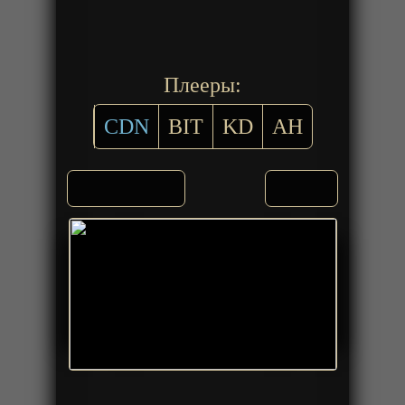
Плееры:
CDN
BIT
KD
AH