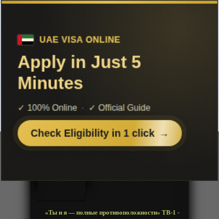
Чтобы не терять с нами связь,
подписывайся на наш
Telegram
«Ты и я — полные
противоположности» ТВ-1
Добавленно: 29 марта 2026 | Серии: [12 из 12]
Seihantai na Kimi to Boku
You and I Are Polar Opposites
Год:
2026
Жанр:
Сенен, Комедия, Романтика, Школа
Продолжительность:
12 эпизодов
Страна:
Япония
Режиссёр:
Нагатомо Такакадзу
Озвучка:
Дубляж
«Ты и я — полные противоположности» ТВ-1 -