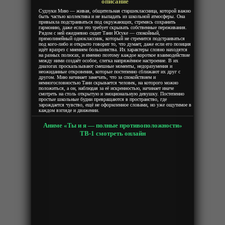
описание
Судзуки Мию — живая, общительная старшеклассница, которой важно
быть частью коллектива и не выпадать из школьной атмосферы. Она
привыкла подстраиваться под окружающих, стремясь сохранить
гармонию, даже если это требует скрывать собственные переживания.
Рядом с ней ежедневно сидит Тани Юсуке — спокойный,
прямолинейный одноклассник, который не стремится подстраиваться
под кого-либо и открыто говорит то, что думает, даже если его позиция
идёт вразрез с мнением большинства. Их характеры словно находятся
на разных полюсах, и именно поэтому каждое короткое взаимодействие
между ними создаёт особое, слегка напряжённое настроение. В их
диалогах проскальзывают смешные моменты, недоразумения и
неожиданные откровения, которые постепенно сближают их друг с
другом. Мию начинает замечать, что за спокойствием и
немногословностью Тани скрывается человек, на которого можно
положиться, а он, наблюдая за её искренностью, начинает иначе
смотреть на столь открытую и эмоциональную девушку. Постепенно
простые школьные будни превращаются в пространство, где
зарождается чувство, ещё не оформленное словами, но уже ощутимое в
каждом взгляде и движении.
Аниме «Ты и я — полные противоположности»
ТВ-1 смотреть онлайн