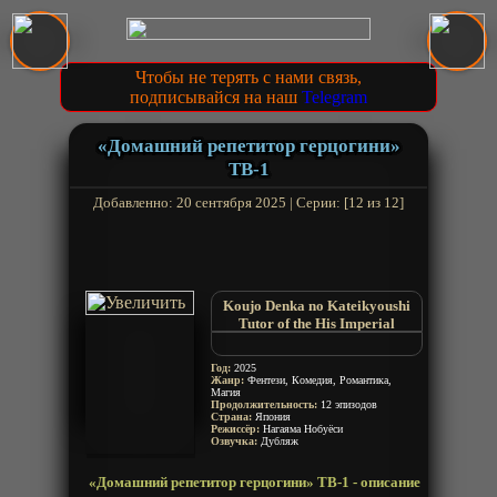
Чтобы не терять с нами связь,
подписывайся на наш
Telegram
«Домашний репетитор герцогини»
ТВ-1
Добавленно: 20 сентября 2025 | Серии: [12 из 12]
Koujo Denka no Kateikyoushi
Tutor of the His Imperial
Highness Princess
Private Tutor to the Dukes
Год:
2025
Daughter
Жанр:
Фентези, Комедия, Романтика,
Магия
Продолжительность:
12 эпизодов
Страна:
Япония
Режиссёр:
Нагаяма Нобуёси
Озвучка:
Дубляж
«Домашний репетитор герцогини» ТВ-1 - описание