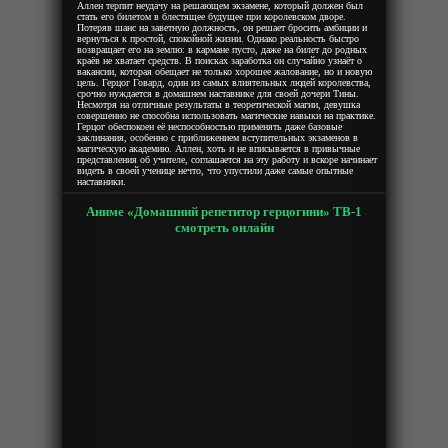
Аллен терпит неудачу на решающем экзамене, который должен был
стать его билетом в блестящее будущее при королевском дворе.
Потеряв шанс на заветную должность, он решает бросить амбиции и
вернуться к простой, спокойной жизни. Однако реальность быстро
возвращает его на землю: в кармане пусто, даже на билет до родных
краёв не хватает средств. В поисках заработка он случайно узнаёт о
вакансии, которая обещает не только хорошее жалование, но и новую
цель. Герцог Говард, один из самых влиятельных людей королевства,
срочно нуждается в домашнем наставнике для своей дочери Тины.
Несмотря на отличные результаты в теоретической магии, девушка
совершенно не способна использовать магические навыки на практике.
Герцог обеспокоен её неспособностью применять даже базовые
заклинания, особенно с приближением вступительных экзаменов в
магическую академию. Аллен, хоть и не вписывается в привычные
представления об учителе, соглашается на эту работу и вскоре начинает
видеть в своей ученице нечто, что упустили даже самые опытные
наставники.
Аниме «Домашний репетитор герцогини» ТВ-1
смотреть онлайн