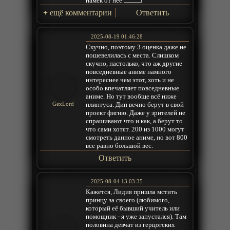
намёк от неё
+
ещё комментарии
Ответить
2025-08-19 01:46:28
Скучно, поэтому 3 оценка даже не
пошевелилась с места. Слишком
скучно, настолько, что аж другие
повседневные аниме намного
интереснее чем этот, хоть и не
особо впечатляет повседневные
аниме. Но тут вообще всё ниже
плинтуса. Дип вечно берут в свой
GexLord
проект фигню. Даже у зрителей не
спрашивают что и как, а берут то
что сами хотят. 200 из 1000 могут
смотреть данное аниме, но вот 800
все равно большой вес.
Ответить
2025-08-04 13:03:35
Кажется, Лидия пришла мстить
принцу за своего (любимого,
который её бывший учитель или
помощник - я уже запустался). Там
половина девчат из герцогских