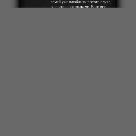
семей уже влюблены в этого олуха,
воспитанного волками. Если все
Дмитрий
эти девчата пойдут войной на
принца-козявку, то боюсь королю
придётся сменить порядок
наследования..... на их
избранника)))))
Ответить
2025-08-03 19:10:24
Кальций магний, мультиварки,
рюкзаки зачем мне эта фоновая
реклама которая изо всех сил
Евгений
орёт??
Ответить
2025-07-20 15:14:49
Вот это понимаю халява, та какая и
Денис
должна быть rep+
Ответить