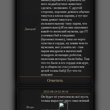
него подкаблучное животное
сделать - возможно. С другой
стороны, хорошие девчата обычно
тянутся к плохм парням, а тут все
типы девчат тянутся к
положительному типу парня, что
удивительно)) И он мне напомнил
Дмитрий
какой-то японский мультик, где ГГ
усиливал баб в гандамах
(бронекостюмах), типа он через
чувства и сердце, ну влияя чем-то
мужским, мог усилить их - там
парня внедрили в магический
эскадрон летающих роботов,
пилотами которых были бабы. Там
что-то было в его сердце или ауре,
ну в общем он стал усилителем
целой толпы баб)) Тут что-то
похожее
Ответить
2025-08-24 02:36:54
Он будет её учителем во всё пусть
толька вырастет двух смысленный
Игорь