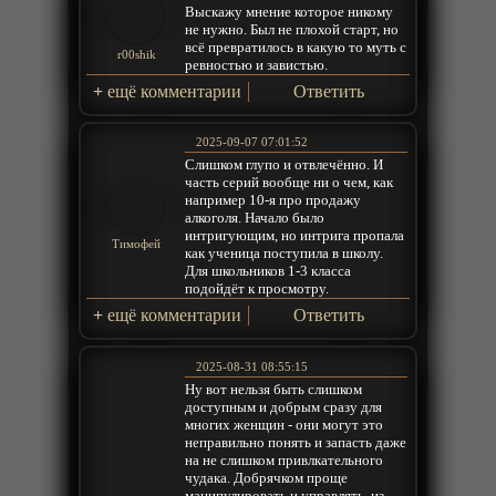
Выскажу мнение которое никому
не нужно. Был не плохой старт, но
всё превратилось в какую то муть с
r00shik
ревностью и завистью.
+
ещё комментарии
Ответить
2025-09-07 07:01:52
Слишком глупо и отвлечённо. И
часть серий вообще ни о чем, как
например 10-я про продажу
алкоголя. Начало было
интригующим, но интрига пропала
Тимофей
как ученица поступила в школу.
Для школьников 1-3 класса
подойдёт к просмотру.
+
ещё комментарии
Ответить
2025-08-31 08:55:15
Ну вот нельзя быть слишком
доступным и добрым сразу для
многих женщин - они могут это
неправильно понять и запасть даже
на не слишком привлкательного
чудака. Добрячком проще
манипулировать и управлять, из