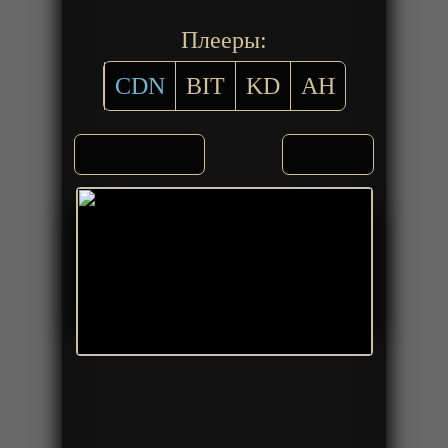
Плееры:
CDN
BIT
KD
AH