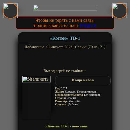
Чтобы не терять с нами связь,
подписывайся на наш
Telegram
«Копэн» ТВ-1
Добавленно: 02 августа 2026 | Серии: [70 из 12+]
Выход серий не стабилен
Koupen-chan
Год:
2025
Жанр:
Комедия, Повседневность
Продолжительность:
12+ эпизодов
Страна:
Япония
Режиссёр:
Ятатэ Кё
Озвучка:
Дубляж
«Копэн» ТВ-1 - описание