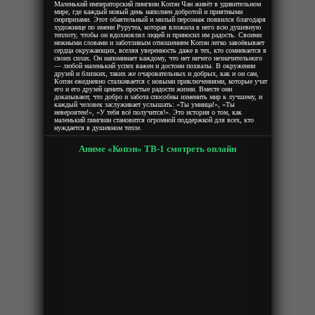
Маленький императорский пингвин Копэн Чан живёт в удивительном
мире, где каждый новый день наполнен добротой и приятными
сюрпризами. Этот обаятельный и милый персонаж появился благодаря
художнице по имени Рурутеа, которая вложила в него всю душевную
теплоту, чтобы он вдохновлял людей и приносил им радость. Своими
нежными словами и заботливым отношением Копэн легко завоёвывает
сердца окружающих, вселяя уверенность даже в тех, кто сомневается в
своих силах. Он напоминает каждому, что нет ничего незначительного
— любой маленький успех важен и достоин похвалы. В окружении
друзей и близких, таких же очаровательных и добрых, как и он сам,
Копэн ежедневно сталкивается с новыми приключениями, которые учат
его и его друзей ценить простые радости жизни. Вместе они
доказывают, что добро и забота способны изменить мир к лучшему, и
каждый человек заслуживает услышать: «Ты умница!», «Ты
невероятен!», «У тебя всё получится!». Это история о том, как
маленький пингвин становится огромной поддержкой для всех, кто
нуждается в душевном тепле.
Аниме «Копэн» ТВ-1 смотреть онлайн