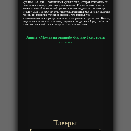
музыкой. Ю Ори — талантливая музыкантша, которая отказалась от
творчества и теперь работает учительницей. В этот момент Каната,
вдохновлённый её мелодией, решает сделать видеоклип, используя
музыку Ори. По мере их сотрудничества открываются личные истории
героев, их прошлые успехи и ошибки, что приводит к
взаимопониманию и раскрытию новых творческих горизонтов. Каната,
будучи настойчив и полон идей, старается поддержать Ори, чтобы та
снова нашла в себе силы поверить в своё призвание.
Аниме «Моменты оваций» Фильм-1 смотреть
онлайн
Плееры: