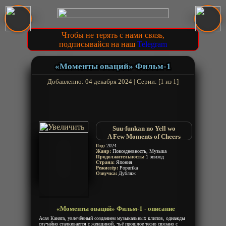
Чтобы не терять с нами связь,
подписывайся на наш
Telegram
«Моменты оваций» Фильм-1
Добавленно: 04 декабря 2024 | Серии: [1 из 1]
Suu-funkan no Yell wo
A Few Moments of Cheers
Год:
2024
Жанр:
Повседневность, Музыка
Продолжительность:
1 эпизод
Страна:
Япония
Режиссёр:
Popurika
Озвучка:
Дубляж
«Моменты оваций» Фильм-1 - описание
Асая Каната, увлечённый созданием музыкальных клипов, однажды
случайно сталкивается с женщиной, чьё прошлое тесно связано с