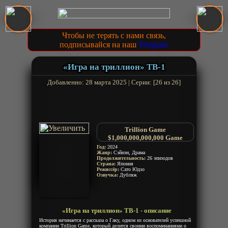
Чтобы не терять с нами связь,
подписывайся на наш
Telegram
«Игра на триллион» ТВ-1
Добавленно: 28 марта 2025 | Серии: [26 из 26]
Trillion Game
$1,000,000,000,000 Game
Год:
2024
Жанр:
Сэйнэн, Драма
Продолжительность:
26 эпизодов
Страна:
Япония
Режиссёр:
Сато Юдзо
Озвучка:
Дубляж
«Игра на триллион» ТВ-1 - описание
История начинается с рассказа о Гаку, одном из основателей успешной
компании Trillion Game, который делится своими воспоминаниями о