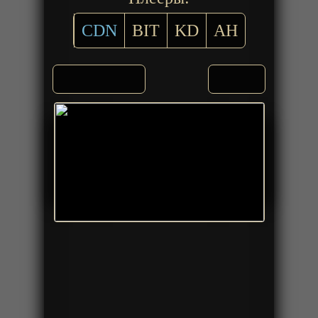
CDN
BIT
KD
AH