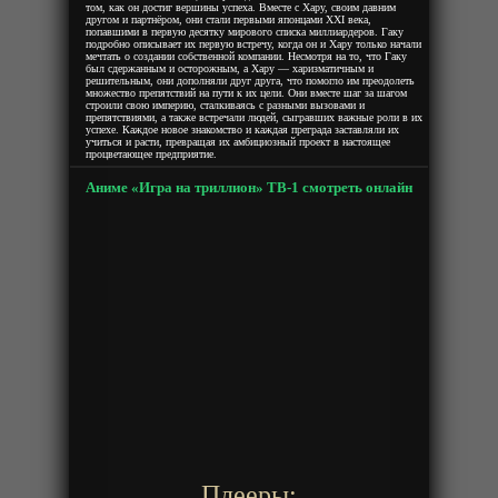
том, как он достиг вершины успеха. Вместе с Хару, своим давним
другом и партнёром, они стали первыми японцами XXI века,
попавшими в первую десятку мирового списка миллиардеров. Гаку
подробно описывает их первую встречу, когда он и Хару только начали
мечтать о создании собственной компании. Несмотря на то, что Гаку
был сдержанным и осторожным, а Хару — харизматичным и
решительным, они дополняли друг друга, что помогло им преодолеть
множество препятствий на пути к их цели. Они вместе шаг за шагом
строили свою империю, сталкиваясь с разными вызовами и
препятствиями, а также встречали людей, сыгравших важные роли в их
успехе. Каждое новое знакомство и каждая преграда заставляли их
учиться и расти, превращая их амбициозный проект в настоящее
процветающее предприятие.
Аниме «Игра на триллион» ТВ-1 смотреть онлайн
Плееры: