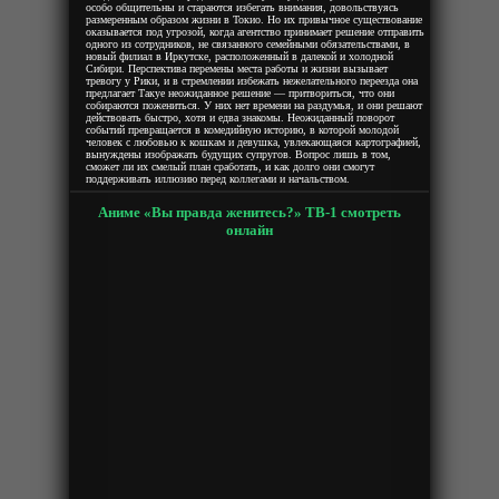
особо общительны и стараются избегать внимания, довольствуясь
размеренным образом жизни в Токио. Но их привычное существование
оказывается под угрозой, когда агентство принимает решение отправить
одного из сотрудников, не связанного семейными обязательствами, в
новый филиал в Иркутске, расположенный в далекой и холодной
Сибири. Перспектива перемены места работы и жизни вызывает
тревогу у Рики, и в стремлении избежать нежелательного переезда она
предлагает Такуе неожиданное решение — притвориться, что они
собираются пожениться. У них нет времени на раздумья, и они решают
действовать быстро, хотя и едва знакомы. Неожиданный поворот
событий превращается в комедийную историю, в которой молодой
человек с любовью к кошкам и девушка, увлекающаяся картографией,
вынуждены изображать будущих супругов. Вопрос лишь в том,
сможет ли их смелый план сработать, и как долго они смогут
поддерживать иллюзию перед коллегами и начальством.
Аниме «Вы правда женитесь?» ТВ-1 смотреть
онлайн