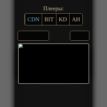
Плееры:
CDN
BIT
KD
AH