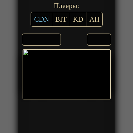
Плееры:
CDN
BIT
KD
AH