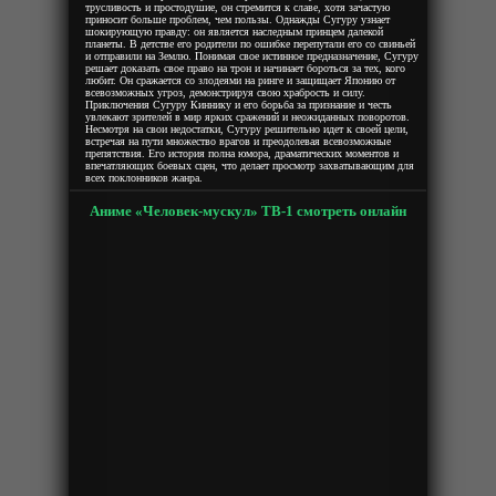
трусливость и простодушие, он стремится к славе, хотя зачастую
приносит больше проблем, чем пользы. Однажды Сугуру узнает
шокирующую правду: он является наследным принцем далекой
планеты. В детстве его родители по ошибке перепутали его со свиньей
и отправили на Землю. Понимая свое истинное предназначение, Сугуру
решает доказать свое право на трон и начинает бороться за тех, кого
любит. Он сражается со злодеями на ринге и защищает Японию от
всевозможных угроз, демонстрируя свою храбрость и силу.
Приключения Сугуру Киннику и его борьба за признание и честь
увлекают зрителей в мир ярких сражений и неожиданных поворотов.
Несмотря на свои недостатки, Сугуру решительно идет к своей цели,
встречая на пути множество врагов и преодолевая всевозможные
препятствия. Его история полна юмора, драматических моментов и
впечатляющих боевых сцен, что делает просмотр захватывающим для
всех поклонников жанра.
Аниме «Человек-мускул» ТВ-1 смотреть онлайн