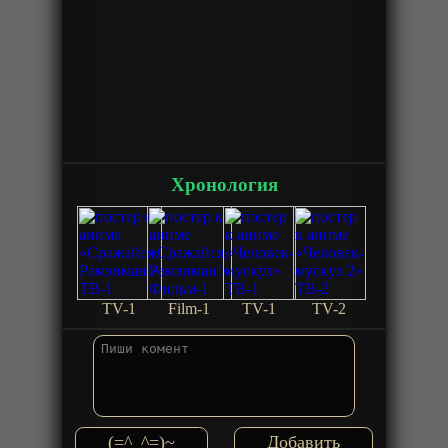
Хронология
TV-1
Film-1
TV-1
TV-2
(=^_^=)~