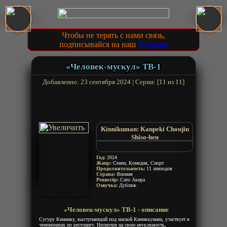
Чтобы не терять с нами связь,
подписывайся на наш
Telegram
«Человек-мускул» ТВ-1
Добавленно: 23 сентября 2024 | Серии: [11 из 11]
Kinnikuman: Kanpeki Chоujin
Shiso-hen
Kinnikuman: Perfect Origin Arc
Muscleman
Год:
2024
Musculman
Жанр:
Сенен, Комедия, Спорт
Продолжительность:
11 эпизодов
Страна:
Япония
Режиссёр:
Сато Акира
Озвучка:
Дубляж
«Человек-мускул» ТВ-1 - описание
Сугуру Киннику, выступающий под маской Киниккумана, участвует в
чемпионатах по рестлингу. Несмотря на свою неуклюжесть,