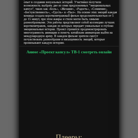
опыт в создании визуальных историй. Участники получили
возможность выбрать две из семи предложенных "эмоциональных
капсул", таких как «Боль», «Желание», «Радость», «Сомнение»,
«Бесчувственность», «Грусть» и «Пыл». На основе этих эмоций каждая
команда создала короткометражный фильм продолжительностью от 5
до 15 минут, при этом жанры и стили могли быть самыми
разнообразными. Эти работы представляют собой коллекцию лучших
короткометражек, каждая из которых передает уникальные и глубоко
эмоциональные истории. Проект стремится продемонстрировать
многогранность анимации и помочь китайским аниматорам выйти на
международную арену. В каждом фильме зрители смогут
почувствовать разнообразие и насыщенность эмоций, которые
пронизывают каждую историю.
Аниме «Проект капсул» ТВ-1 смотреть онлайн
Плееры: