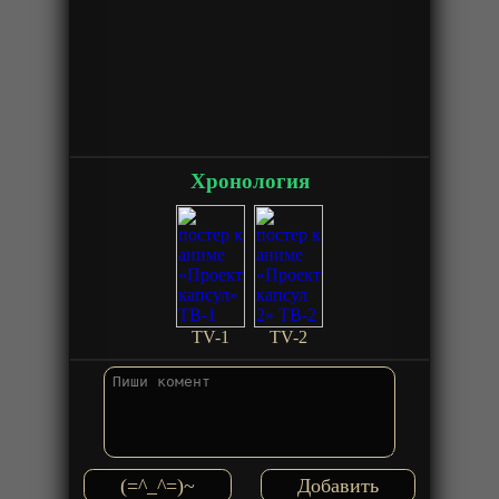
Хронология
TV-1
TV-2
(=^_^=)~