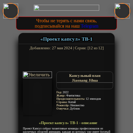
Чтобы не терять с нами связь,
подписывайся на наш
Telegram
«Проект капсул» ТВ-1
Добавленно: 27 мая 2024 | Серии: [12 из 12]
Капсульный план
Jiaonang Jihua
Jiao Nang Ji Hua
Capsules
Год:
2022
Жанр:
Фантастика
Продолжительность:
12 эпизодов
Страна:
Китай
Режиссёр:
Неизвестно
Озвучка:
Дубляж
«Проект капсул» ТВ-1 - описание
Проект Капсул собрал талантливые команды профессионалов из
различных областей анимации, каждая из которых уже имеет богатый