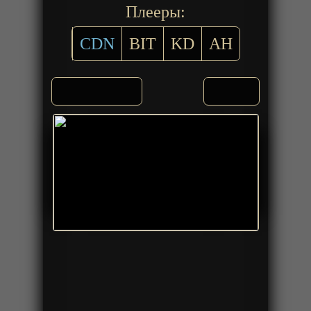
Плееры:
CDN
BIT
KD
AH