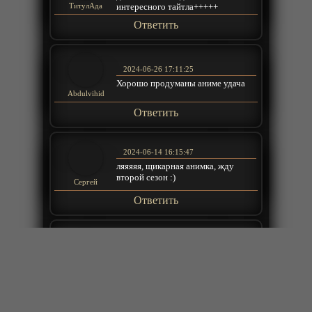
интересного тайтла+++++
ТитулАда
Ответить
2024-06-26 17:11:25
Хорошо продуманы аниме удача
Abdulvihid
Ответить
2024-06-14 16:15:47
ляяяяя, щикарная анимка, жду
второй сезон :)
Сергей
Ответить
2024-06-14 10:34:48
2 серия про обзор трешь игр, это
же Мэддисон XD
Сергей
Ответить