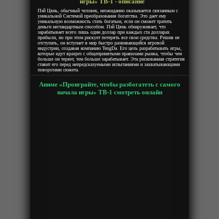
игры» ТВ-1 - описание
Пэй Цянь, обычный человек, неожиданно оказывается связанным с
уникальной Системой преобразования богатства. Это дает ему
уникальную возможность стать богатым, если он сможет тратить
деньги нестандартным способом. Пэй Цянь обнаруживает, что
зарабатывает всего лишь один доллар при каждых ста долларах
прибыли, но при этом рискует потерять все свои средства. Решив не
отступать, он вступает в мир быстро развивающейся игровой
индустрии, создавая компанию TengDa. Его цель разрабатывать игры,
которые идут вразрез с общепринятыми правилами рынка, чтобы чем
больше он теряет, тем больше зарабатывает. Эта рискованная стратегия
ставит его перед непредсказуемыми испытаниями и захватывающими
поворотами сюжета.
Аниме «Проиграйте, чтобы разбогатеть с самого
начала игры» ТВ-1 смотреть онлайн