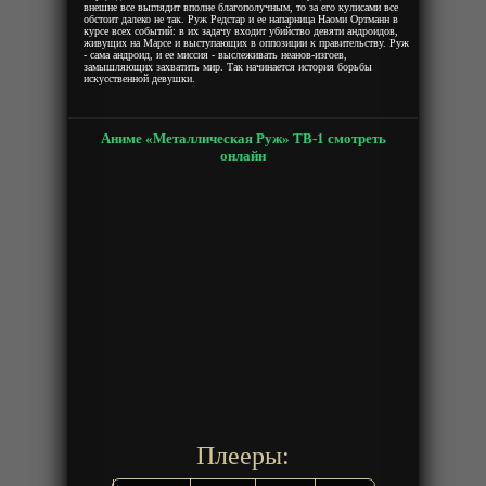
внешне все выглядит вполне благополучным, то за его кулисами все
обстоит далеко не так. Руж Редстар и ее напарница Наоми Ортманн в
курсе всех событий: в их задачу входит убийство девяти андроидов,
живущих на Марсе и выступающих в оппозиции к правительству. Руж
- сама андроид, и ее миссия - выслеживать неанов-изгоев,
замышляющих захватить мир. Так начинается история борьбы
искусственной девушки.
Аниме «Металлическая Руж» ТВ-1 смотреть
онлайн
Плееры: