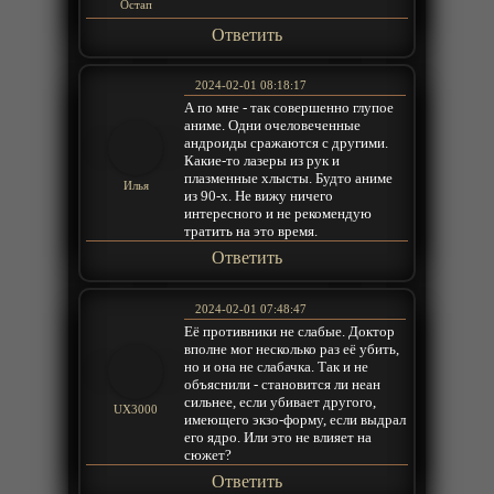
Остап
Ответить
2024-02-01 08:18:17
А по мне - так совершенно глупое
аниме. Одни очеловеченные
андроиды сражаются с другими.
Какие-то лазеры из рук и
плазменные хлысты. Будто аниме
Илья
из 90-х. Не вижу ничего
интересного и не рекомендую
тратить на это время.
Ответить
2024-02-01 07:48:47
Её противники не слабые. Доктор
вполне мог несколько раз её убить,
но и она не слабачка. Так и не
объяснили - становится ли неан
сильнее, если убивает другого,
UX3000
имеющего экзо-форму, если выдрал
его ядро. Или это не влияет на
сюжет?
Ответить