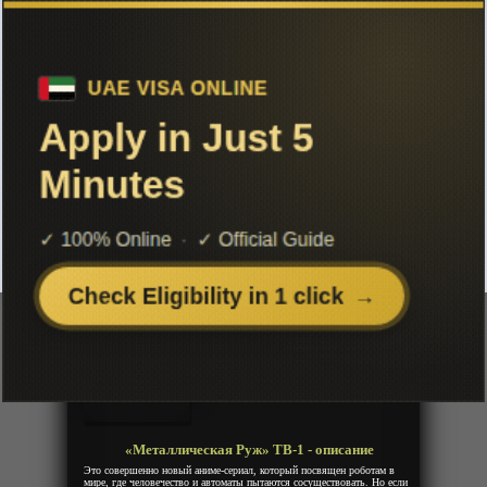
Чтобы не терять с нами связь,
подписывайся на наш
Telegram
«Металлическая Руж» ТВ-1
Добавленно: 03 апреля 2024 | Серии: [13 из 13]
Metallic Rouge
Год:
2024
Жанр:
Экшен, Фантастика
Продолжительность:
13 эпизодов
Страна:
Япония
Режиссёр:
Хори Мотонобу
Озвучка:
Дубляж
«Металлическая Руж» ТВ-1 - описание
Это совершенно новый аниме-сериал, который посвящен роботам в
мире, где человечество и автоматы пытаются сосуществовать. Но если