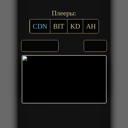
Плееры:
CDN
BIT
KD
AH