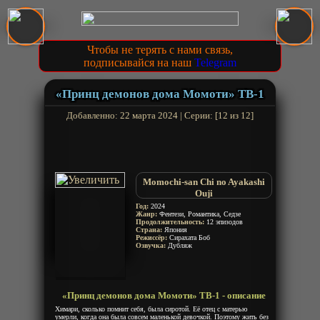
Чтобы не терять с нами связь,
подписывайся на наш
Telegram
«Принц демонов дома Момоти» ТВ-1
Добавленно: 22 марта 2024 | Серии: [12 из 12]
Momochi-san Chi no Ayakashi
Ouji
The Demon Prince of Momochi
Год:
2024
Жанр:
Фентези, Романтика, Седзе
House
Продолжительность:
12 эпизодов
Страна:
Япония
Режиссёр:
Сирахата Боб
Озвучка:
Дубляж
«Принц демонов дома Момоти» ТВ-1 - описание
Химари, сколько помнит себя, была сиротой. Её отец с матерью
умерли, когда она была совсем маленькой девочкой. Поэтому жить без