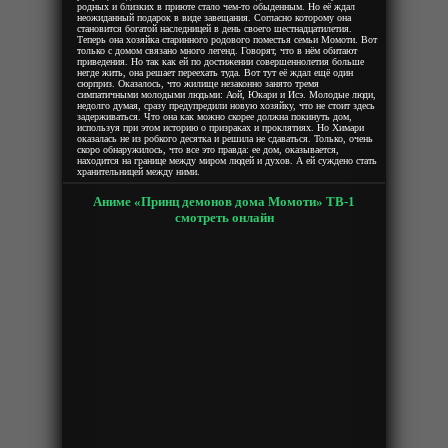
родных и близких в приюте стало чем-то обыденным. Но её ждал
неожиданный подарок в виде завещания. Согласно которому она
становится богатой наследницей в день своего шестнадцатилетия.
Теперь она хозяйка старинного родового поместья семьи Момоти. Вот
только с домом связано много легенд. Говорят, что в нём обитают
приведения. Но так как ей по достижении совершеннолетия больше
негде жить, она решает переехать туда. Вот тут её ждал ещё один
сюрприз. Оказалось, что жилище незаконно занято тремя
симпатичными молодыми людьми: Аой, Юкари и Исэ. Молодые люди,
недолго думая, сразу предупредили новую хозяйку, что не стоит здесь
задерживаться. Что она как можно скорее должна покинуть дом,
используя при этом историю о призраках и проклятиях. Но Химари
оказалась не из робкого десятка и решила не сдаваться. Только, очень
скоро обнаружилось, что все это правда: ее дом, оказывается,
находится на границе между миром людей и духов. А ей суждено стать
хранительницей между ними.
Аниме «Принц демонов дома Момоти» ТВ-1
смотреть онлайн