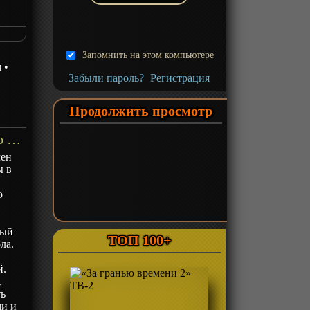
roops
Запомнить на этом компьютере
м
•
Забыли пароль?
Регистрация
Продолжить просмотр
«Раб спецотряда демонического города» ТВ-1 - описание
чен
ы в
о
мый
ТОП 100+
ла.
й.
,
ть
ми и