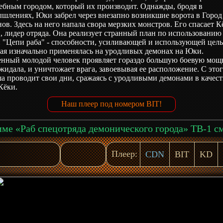
ебным городом, который их производит. Однажды, бродя в
шлениях, Юки забрел через внезапно возникшие ворота в Город
ов. Здесь на него напала свора мерзких монстров. Его спасает К
, лидер отряда. Она реализует странный план по использованию
 "Цепи раба" - способности, усиливающей и использующей цель
ая изначально применялась на уродливых демонах на Юки.
енный молодой человек проявляет гораздо большую боевую мощь
жидала, и уничтожает врага, завоевывая ее расположение. С этог
 проводит свои дни, сражаясь с уродливыми демонами в качест
Кёки.
Наш плеер под номером BIT!
Плеер:
CDN
BIT
KD