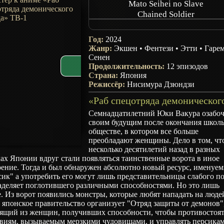
Mato Seihei no Slave
Chained Soldier
Mabotai
Slave Of The Magic Capitals Elite T
Год:
2024
Жанр:
Экшен
•
Фентези
•
Этти
•
Гаре
Сенен
Продолжительность:
12 эпизодов
Страна:
Япония
Режиссёр:
Нисимура Дзюндзи
Семнадцатилетний Юки Вакура озабо
своим будущим после окончания школ
обществе, в котором все больше
преобладают женщины. Дело в том, чт
несколько десятилетий назад в разных
ах Японии вдруг стали появляться таинственные ворота в иное
рение. Тогда и был обнаружен абсолютно новый ресурс, именуе
ик" а употребить его могут лишь представительницы слабого по
аделяет поглотившего различными способностями. Но это лишь
. Из ворот появились монстры, которые любят нападать на люде
 японское правительство организует "Отряд защиты от демонов"
оящий из женщин, получивших способности, чтобы противостоя
твиям, вызываемым мерзкими чудовищами, и управлять персика