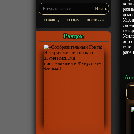
волш
размы
демон
Удзэн
по жанру
|
по году
|
по озвучке
своей
котор
Рандом
Усил
она о
юноша
раба 