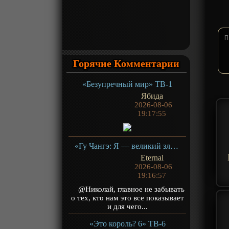
Горячие Комментарии
«Безупречный мир» ТВ-1
Ябида
2026-08-06
19:17:55
«Гу Чангэ: Я — великий злодей Небесной Судьбы» ТВ-1
Eternal
2026-08-06
19:16:57
@Николай, главное не забывать
о тех, кто нам это все показывает
и для чего...
«Это король? 6» ТВ-6