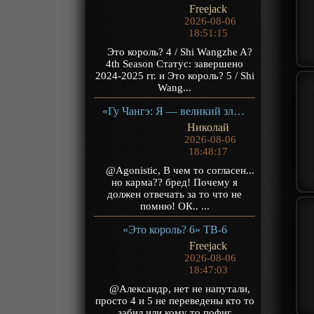
Freejack
2026-08-06
18:51:15
Это король? 4 / Shi Wangzhe A?
4th Season Статус: завершено
2024-2025 гг. и Это король? 5 / Shi
Wang...
«Гу Чангэ: Я — великий злодей Небесной Судьбы» ТВ-1
Николай
2026-08-06
18:48:17
@Agonistic, В чем то согласен...
но карма?? бред! Почему я
должен отвечать за то что не
помню! ОК.. ...
«Это король? 6» ТВ-6
Freejack
2026-08-06
18:47:03
@Александр, нет не напутали,
просто 4 и 5 не переведены кто то
забил или кому то пофиг