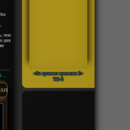
ёка
,
, чем
о дня
ве
«За гранью времени 2»
Аниме «Раб спецотряда демонического города» ТВ-1 смотреть онлайн
ТВ-2
AH