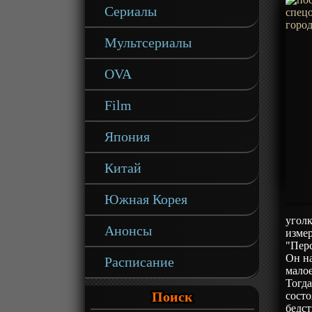
Сериалы
Мультсериалы
OVA
Film
Япония
Китай
Южная Корея
уголк
Анонсы
изме
"Перс
Он н
Расписание
малое
Тогда
Поиск
сост
бедс