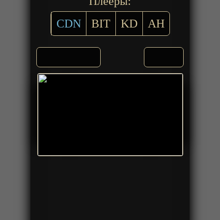
Плееры:
CDN
BIT
KD
AH