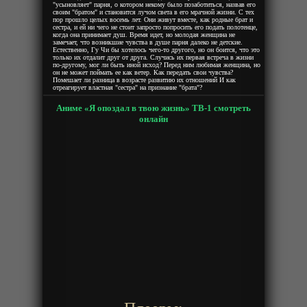
"усыновляет" парня, о котором некому было позаботиться, назвав его
своим "братом" и становится лучом света в его мрачной жизни. С тех
пор прошло целых восемь лет. Они живут вместе, как родные брат и
сестра, и ей ни чего не стоит запросто попросить его подать полотенце,
когда она принимает душ. Время идет, но молодая женщина не
замечает, что возникшие чувства в душе парня далеко не детские.
Естественно, Гу Чи бы хотелось чего-то другого, но он боится, что это
только их отдалит друг от друга. Случись их первая встреча в жизни
по-другому, мог ли быть иной исход? Перед ним любимая женщина, но
он не может поймать ее как ветер. Как передать свои чувства?
Помешает ли разница в возрасте развитию их отношений И как
отреагирует властная "сестра" на признание "брата"?
Аниме «Я опоздал в твою жизнь» ТВ-1 смотреть
онлайн