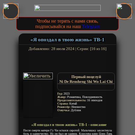
Чтобы не терять с нами связь,
подписывайся на наш
Telegram
«Я опоздал в твою жизнь» ТВ-1
Добавленно: 28 июля 2024 | Серии: [16 из 16]
Первый поцелуй
Ni De Rensheng Shi Wo Lai Chi
Le
1st Kiss
Год:
2023
Жанр:
Романтика, Повседневность
Продолжительность:
16 эпизодов
Страна:
Китай
Режиссёр:
Неизвестно
Озвучка:
Дубляж
«Я опоздал в твою жизнь» ТВ-1 - описание
После смерти матери Гу Чи остался сиротой. Мальчишку захлестнула
боль и одиночество. Но он был не одинок. Королева кино Цзян Лань