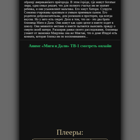
образцу американского пригорода. В этом городе, где живут богатые
люди, одна семья решает, что для полного счастья им не хватает
ребенка, и они усыновляют мальчика. Его зовут Хитори. Супруги
Сонояма очарованы красивым и умным приемным сыном. Его
родители доброжелательны, дом роскошен и просторен, еда всегда
вкусна. Но у него есть секрет. Дело в том, что он - это два брата
близнеца Миги и Дали. Они живут как одно целое и вместе ходят в
школу. Они меняются местами и вместе пытаются выяснить правду о
смерти своей матери. Расширив рамки своего расследования, близнецы
узнают от экономки Мицуямы она же Микчан, что в доме Итидзё есть
комната, которая близка им по воспоминаниям...
Аниме «Миги и Дали» ТВ-1 смотреть онлайн
Плееры: