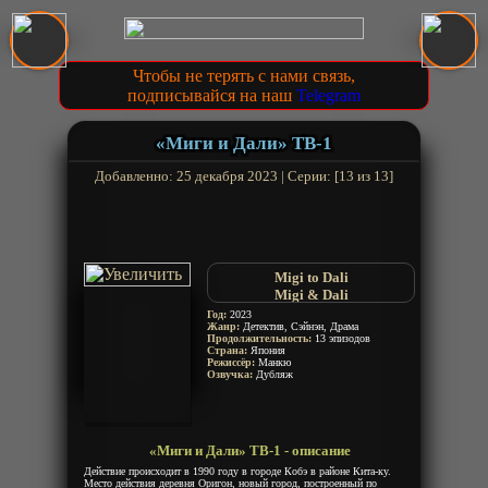
Чтобы не терять с нами связь,
подписывайся на наш
Telegram
«Миги и Дали» ТВ-1
Добавленно: 25 декабря 2023 | Серии: [13 из 13]
Migi to Dali
Migi & Dali
Год:
2023
Жанр:
Детектив, Сэйнэн, Драма
Продолжительность:
13 эпизодов
Страна:
Япония
Режиссёр:
Манкю
Озвучка:
Дубляж
«Миги и Дали» ТВ-1 - описание
Действие происходит в 1990 году в городе Кобэ в районе Кита-ку.
Место действия деревня Оригон, новый город, построенный по