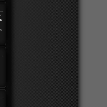
о
ак
я