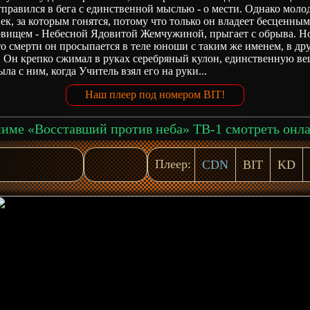
правился в бега с единственной мыслью - о мести. Однако моло
ек, за которым гонятся, потому что только он владеет бесценны
овищем - Небесной Ядовитой Жемчужиной, прыгает с обрыва. Н
о смерти он просыпается в теле юноши с таким же именем, в др
 Он крепко сжимал в руках серебряный кулон, единственную ве
ыла с ним, когда Учитель взял его на руки...
Наш плеер под номером BIT!
име «Восставший против неба» ТВ-1 смотреть онл
Плеер:
CDN
BIT
KD