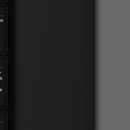
ин
о
ак
я