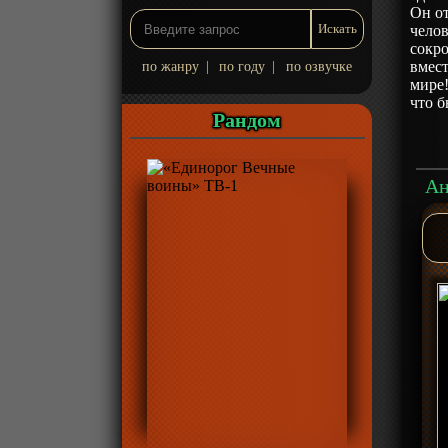
Он от
челов
сокр
вмест
по жанру
|
по году
|
по озвучке
мире!
что б
Рандом
Ан