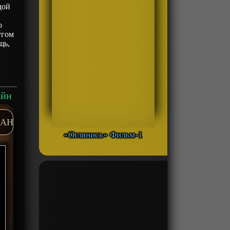
дой
м
о
угом
щь,
айн
AH
«Оглянись» Фильм-1