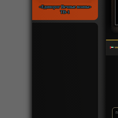
«Единорог Вечные воины»
ТВ-1