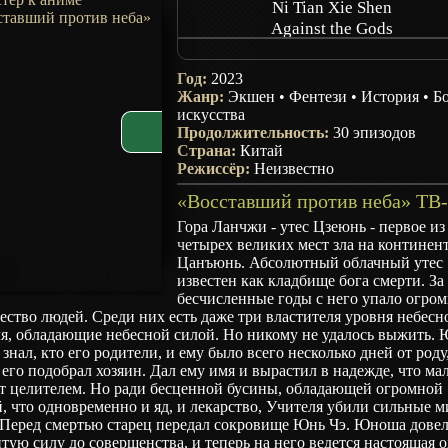
Ni Tian Xie Shen
Against the Gods
Ni Tian Xieshen
Год:
2023
Жанр:
Экшен
•
Фентези
•
История
•
Б
искусства
Продолжительность:
30 эпизодов
Страна:
Китай
Режиссёр:
Неизвестно
Гора Ланчжи - утес Цзеюнь - первое из
четырех великих мест зла на континен
Цанъюнь. Абсолютный облачный утес
известен как кладбище бога смерти. За
бесчисленные годы с него упало огро
ство людей. Среди них есть даже три властителя уровня небесн
ля, обладающие небесной силой. Но никому не удалось выжить.
 знал, кто его родители, и ему было всего несколько дней от роду
 его подобрал хозяин. Дал ему имя и вырастил в надежде, что ма
ет целителем. Но ради бесценной бусины, обладающей огромной
, что одновременно и яд, и лекарство, Учителя убили сильные м
. Перед смертью старец передал сокровище Юнь Чэ. Юноша дове
тую силу до совершенства, и теперь на него ведется настоящая о