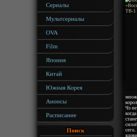
Сериалы
Мультсериалы
OVA
Film
Япония
Китай
Южная Корея
множе
Анонсы
коро
Чэ не
когда
Расписание
стан
силой
Поиск
сего
ядови