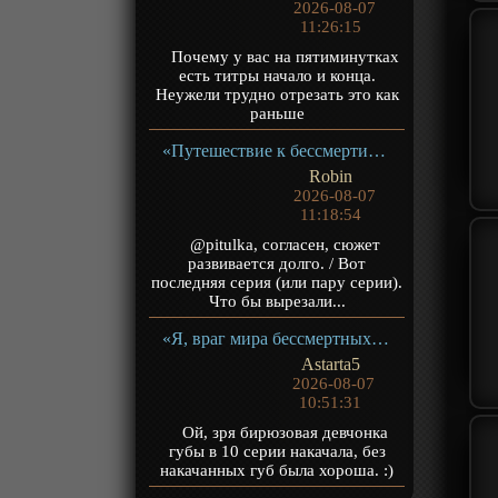
2026-08-07
11:26:15
Почему у вас на пятиминутках
есть титры начало и конца.
Неужели трудно отрезать это как
раньше
«Путешествие к бессмертию 5» ТВ-5
Robin
2026-08-07
11:18:54
@pitulka, согласен, сюжет
развивается долго. / Вот
последняя серия (или пару серии).
Что бы вырезали...
«Я, враг мира бессмертных» ТВ-1
Astarta5
2026-08-07
10:51:31
Ой, зря бирюзовая девчонка
губы в 10 серии накачала, без
накачанных губ была хороша. :)