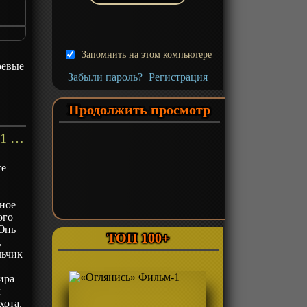
Запомнить на этом компьютере
оевые
Забыли пароль?
Регистрация
Продолжить просмотр
«Восставший против неба» ТВ-1 - описание
те
мное
ого
 Юнь
ТОП 100+
,
льчик
ира
л
хота.