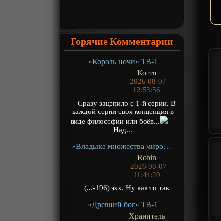
Горячие Комментарии
«Король ночи» ТВ-1
Костя
2026-08-07
12:53:56
Сразу зацепило с 1-й серии. В
каждой серии своя концепция в
виде философии или боёв...
Над...
«Владыка множества миров 3» ТВ-3
Robin
2026-08-07
11:44:20
(...-196) эхх. Ну как то так
«Древний бог» ТВ-1
Хранитель