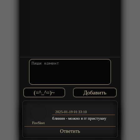
(=^_^=)~
2025-01-19 01:33:10
блииин - можно я гг пристукну
FireSleet
Ответить