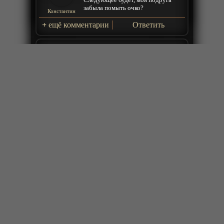
забыла помыть очко?
Константин
+
ещё комментарии
Ответить
2023-07-25 21:31:25
неужели япошки до такой степени
дибилы это же не прямой поцелуй
.с ума сойти .блин какой бред . это
Владимир
4 серии
+
ещё комментарии
Ответить
2023-07-13 17:23:22
Минус 100 оценка этого аниме
Наталья
+
ещё комментарии
Ответить
2023-07-05 19:44:28
судя по очкофобии - она этого
парня должна зарезать как
ЗлостныйКри
минимум 500 раз катаной из крови.
тик