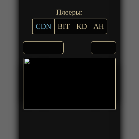
Плееры:
CDN
BIT
KD
AH