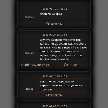
2025-01-19 01:31:12
блин, чё за бред
FireSleet
Ответить
2023-09-27 15:10:52
ауу что за хрень творится как
качать новые серии если скорость
не какая уже не в первый раз такое
творится может стоит это из
Ramiras
править ждать по 4 чеса а то и
больше чтоб скачать
+
ещё комментарии
Ответить
2023-09-20 18:24:29
как то он подозрительно
сьреагировал на фото где она в
труселях
Игорь
Ответить
2023-09-05 22:18:59