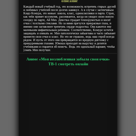
описание
Каждый новый учебный год, это возможность встретить старых друзей
и любимых учителей после долгих каникул. А в случае с застенчивым
Каэдэ Комура, это новые: школа, класс, одноклассники и парта. Страх,
как тебя примет коллектив, рассеивается, когда он увидел свою новую
соседку по парте, Ай Миэ. Девочка страдает близорукостью и носит
очки с толстыми стеклами. Но за ними прячутся прекрасные глаза, и
именно они заставляют трепетать сердце подростка. Она кажется ему
маленьким инфантильным ребенком. Соответственно, Комуре хочется
защищать и опекать ее. Миэ патологически забывчива и часто забывает
принести свои очки в класс. Но это не страшно, ведь наш герой всегда
рядом. И пусть от этого она превращается во вредную девчонку с
прищуренными глазами. Юноша приходит на выручку и делится
учебниками и старается ей помочь. Ведь это идеальный вариант, чтобы
узнать Миэ получше.
Аниме «Моя возлюбленная забыла свои очки»
ТВ-1 смотреть онлайн