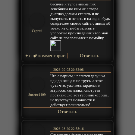
бесячее и тупое аниме пих
лечебница по ним их автора
диагноз должна ставить и не
выпускать в печать и на экран будь
создателем своего сайта с анимэ яб
точно не стал бы заливать
Сергей
упоротые произведения чтоб мой
сайт не превращался в помойку
+
ещё комментарии
Ответить
2023-09-05 20:32:08
Что с парнем, нравится девушка
иди до конца и не трусь, а этот
чуть что, уже весь зарделся и
затрясся, как липка, смотреть
противно, но вот героиня хороша,
Sunrise1409
не чувствует неловкости и
действует решительно!
Ответить
2023-08-29 22:55:16
Следующее будет, моя подруга