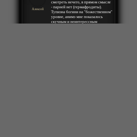
смотреть нечего, в прямом смысле
- парней нет (гермафродиты).
Алексей
Тупизна богини на "божественном"
уровне, анимэ мне показалось
скучным и неинтерессным
+
ещё комментарии
Ответить
2023-04-08 11:42:09
Ябида
Ответить
2023-04-08 10:24:17
Красиво, круто (ꈍ ᴗ ꈍ✿)☆
Сергей
Ответить
© 2025 anime-bit.ru
admin@anime-bit.ru