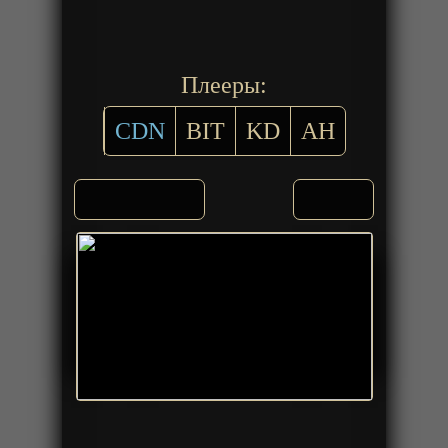
Плееры:
CDN
BIT
KD
AH