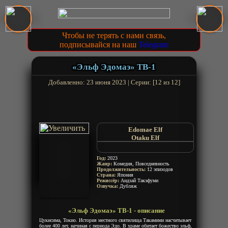
Чтобы не терять с нами связь,
подписывайся на наш
Telegram
«Эльф Эдомаэ» ТВ-1
Добавленно: 23 июня 2023 | Серии: [12 из 12]
Edomae Elf
Otaku Elf
Эльф-отаку
Shut-In Elf
Год:
2023
Жанр:
Комедия, Повседневность
Продолжительность:
12 эпизодов
Страна:
Япония
Режиссёр:
Андзай Такэфуми
Озвучка:
Дубляж
«Эльф Эдомаэ» ТВ-1 - описание
Цукисима, Токио. История местного святилища Такамими насчитывает
более 400 лет, начиная с периода Эдо. В храме обитает божество эльф,