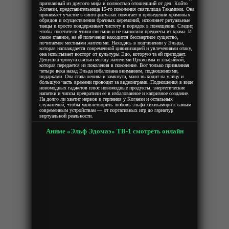
призванный из другого мира и полностью отошедший от дел. Който
Коганэи, представительница 15-го поколения святилища Такамими. Она
принимает участие в синто-ритуалах помогает в проведении храмовых
обрядов и осуществлении брачных церемоний, исполняет ритуальные
танцы и просто поддерживает чистоту и порядок в помещении. Следит,
чтобы посетители чтили святыни и не выносили предметы из храма. И
самое главное, на её попечении находится бессмертное существо,
почитаемое местными жителями. Находясь в подчинении у Эльды,
которая наслаждается современной цивилизацией и увлечениями отаку,
она испытывает восторг от культуры Эдо, которую та ей преподает.
Девушка тронута связью между жителями Цукисимы и эльфийкой,
которая передается из поколения в поколение. Вот только призванная
четыре века назад Эльда избалована вниманием, подношениями,
подарками. Она стала ленива и замкнута, мало выходит на улицу и
большую часть времени проводит за видеоиграми. Подношения в виде
новомодных гаджетов плюс новомодные продукты, энергетические
напитки и чипсы превратили её в избалованное и капризное создание.
На долго ли хватит нервов и терпения у Коганэи и остальных
служителей, чтобы удовлетворить любовь эльфа-хихикамори к самым
современным устройствам — от портативных игр до гарнитур
виртуальной реальности.
Аниме «Эльф Эдомаэ» ТВ-1 смотреть онлайн