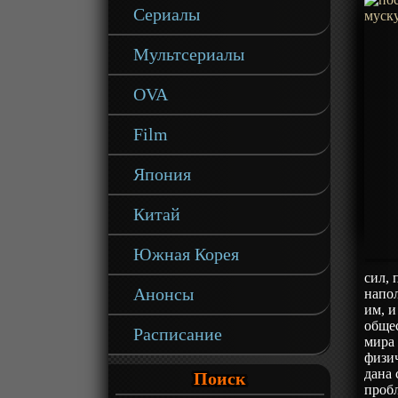
Сериалы
Мультсериалы
OVA
Film
Япония
Китай
Южная Корея
сил, 
Анонсы
напол
им, и
общес
Расписание
мира
физич
дана 
Поиск
пробл