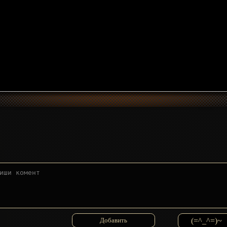
(=^_^=)~