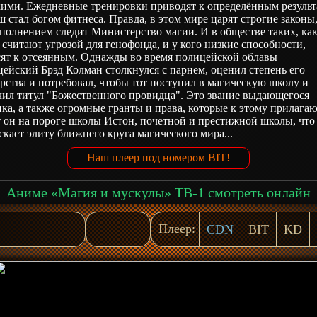
кими. Ежедневные тренировки приводят к определённым результ
 стал богом фитнеса. Правда, в этом мире царят строгие законы,
полнением следит Министерство магии. И в обществе таких, ка
считают угрозой для генофонда, и у кого низкие способности,
сят к отсеянным. Однажды во время полицейской облавы
ейский Брэд Колман столкнулся с парнем, оценил степень его
рства и потребовал, чтобы тот поступил в магическую школу и
чил титул "Божественного провидца". Это звание выдающегося
ка, а также огромные гранты и права, которые к этому прилагаю
 он на пороге школы Истон, почетной и престижной школы, что
кает элиту ближнего круга магического мира...
Наш плеер под номером BIT!
Аниме «Магия и мускулы» ТВ-1 смотреть онлайн
Плеер:
CDN
BIT
KD