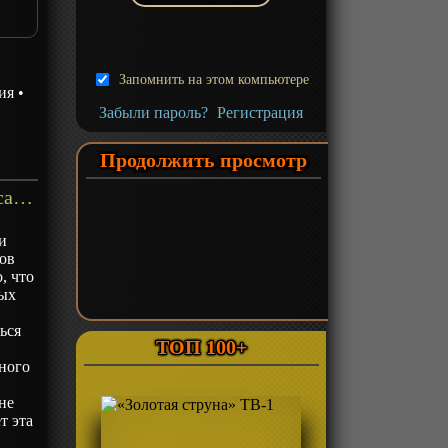
Запомнить на этом компьютере
ия
•
Забыли пароль?
Регистрация
Продолжить просмотр
«Магия и мускулы» ТВ-1 - описание
и
ов
, что
ных
ься
ТОП 100+
бного
не
т эта