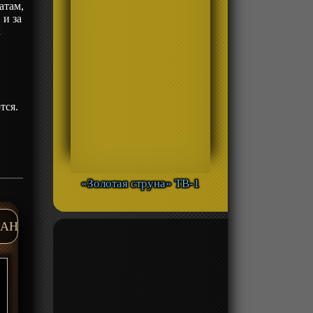
атам,
 и за
к
тся.
«Золотая струна» ТВ-1
AH