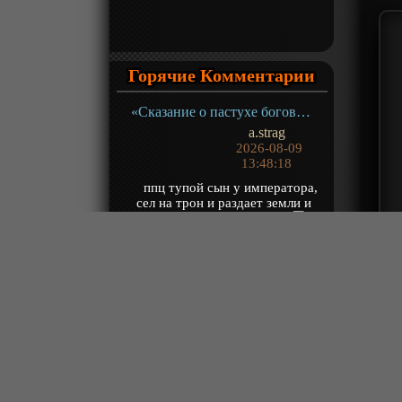
Горячие Комментарии
«Сказание о пастухе богов» ТВ-1
a.strag
2026-08-09
13:48:18
ппц тупой сын у императора,
сел на трон и раздает земли и
прогибает страну под секты
Нафига ...
«Сказание о пастухе богов» ТВ-1
Robin
2026-08-09
13:44:41
@Winds, гг не опаздывает, он
приходит вовремя (Гэндальф (с))
:)) Иначе как выделиться, что он гг
:)