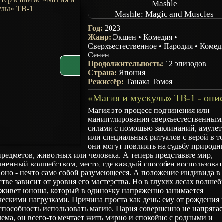
Mashle
Mashle: Magic and Muscles
Год:
2023
Жанр:
Экшен
•
Комедия
•
Сверхъестественное
•
Пародия
•
Комед
Сенен
Продолжительность:
12 эпизодов
Страна:
Япония
Режиссёр:
Танака Томоя
Магия это процесс подчинения или
манипулирования сверхъестественным
силами с помощью заклинаний, амулет
или специальных ритуалов с верой в то
они могут повлиять на судьбу природ
предметов, животных или человека. А теперь представьте мир,
ненный волшебством, место, где каждый способен воспользоват
 оно - нечто само собой разумеющееся. А положение индивида в
тве зависит от уровня его мастерства. Но в глухих лесах волше
 живет юноша, который в одиночку напряженно занимается
ескими нагрузками. Причина проста как день: ему от рождения 
способность использовать магию. Парня совершенно не напрягае
ема, он всего-то мечтает жить мирно и спокойно с родными и