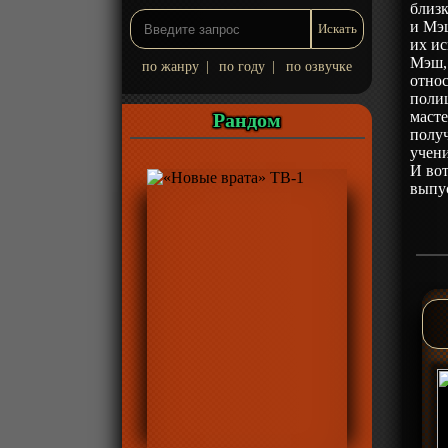
близ
и Мэш
их ис
Мэш, 
по жанру
|
по году
|
по озвучке
отно
полиц
масте
Рандом
полу
учени
И вот
выпус