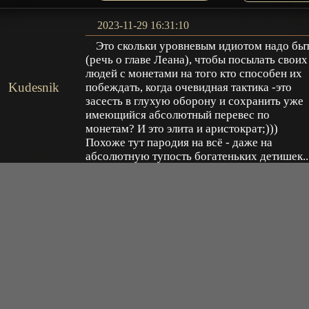
2023-11-29 16:31:10
Это скольки уровневым идиотом надо бы
(речь о главе Леана), чтобы посылать своих
людей с монетами на того кто способен их
Kudesnik
побеждать, когда очевидная тактика -это
засесть в глухую оборону и сохранить уже
имеющийся абсолютный перевес по
монетам? И это элита и аристократ;)))
Похоже тут пародия на всё - даже на
абсолютную тупость богатеньких детишек..
Ответить
2023-08-22 15:03:38
Привет
Мухаммад