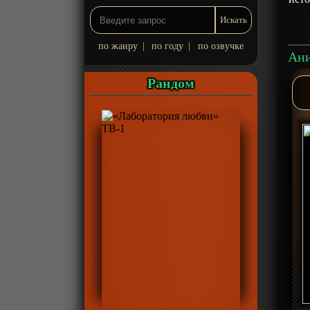
по жанру
|
по году
|
по озвучке
Рандом