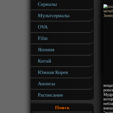
Сериалы
Мультсериалы
OVA
Film
Япония
Китай
Южная Корея
Анонсы
вещах
ревиз
Расписание
Мудре
котор
небла
Поиск
вмеши
"исто