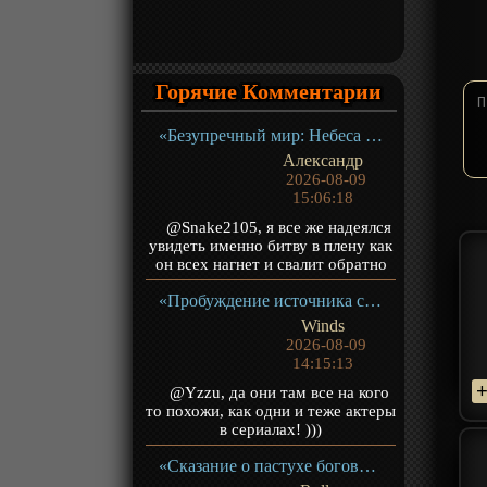
Горячие Комментарии
«Безупречный мир: Небеса в огне девяти бедствий» Фильм-2
Александр
2026-08-09
15:06:18
@Snake2105, я все же надеялся
увидеть именно битву в плену как
он всех нагнет и свалит обратно
«Пробуждение источника силы» ТВ-1
Winds
2026-08-09
14:15:13
@Yzzu, да они там все на кого
то похожи, как одни и теже актеры
в сериалах! )))
«Сказание о пастухе богов» ТВ-1