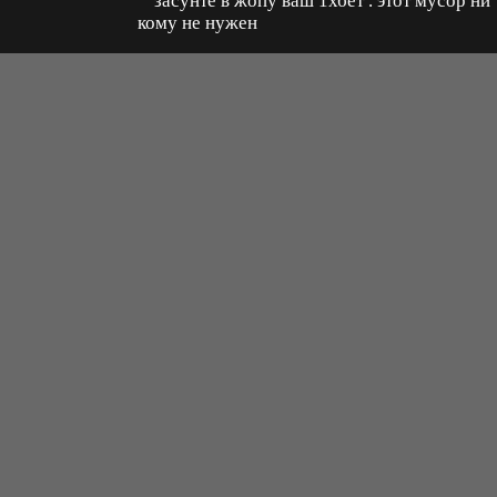
засунте в жопу ваш 1хбет . этот мусор ни
кому не нужен
Владимир
+
ещё комментарии
Ответить
иалы для взрослых. Все материалы на этом сайте продублированы из источни
го ознакомления. Все права на представленные материалы принадлежат их авто
 материал и его любое использование. Если какой-нибудь из представленных 