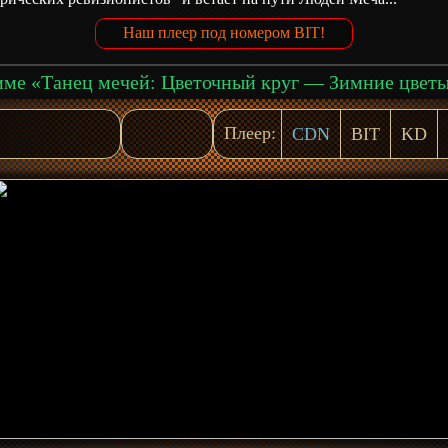
Наш плеер под номером BIT!
Плеер:
CDN
BIT
KD