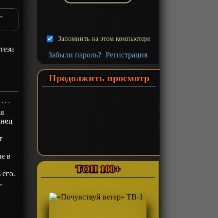
-
Запомнить на этом компьютере
тези
Забыли пароль?
Регистрация
Продолжить просмотр
«Танец мечей: Цветочный круг — Зимние цветы» Фильм-1 - описание
ая
анец
т
е в
ТОП 100+
 его.
,