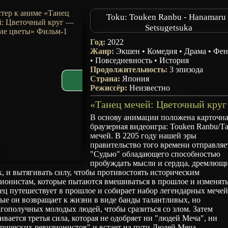
Toku: Touken Ranbu - Hanamaru 
Setsugetsuka
Год:
2022
Жанр:
Экшен
•
Комедия
•
Драма
•
Фен
•
Повседневность
•
История
Продолжительность:
3 эпизода
Страна:
Япония
Режиссёр:
Неизвестно
В основу анимации положена карточн
браузерная видеоигра: Touken Ranbu/Т
мечей. В 2205 году нашей эры
правительство того времени отправляе
"Судью" обладающего способностью
пробуждать мысли и сердца, дремлющи
, и вытягивать силу, чтобы противостоять историческим
ионистам, которые пытаются вмешиваться в прошлое и изменять
ц путешествует в прошлое и собирает набор легендарных мечей
ые он возвращает к жизни в виде банды талантливых, но
гополучных молодых людей, чтобы сразиться со злом. Затем
вается третья сила, которая не одобряет ни "людей Меча", ни
рических ревизионистов" и встает на пути Людей Меча...