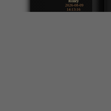
Rolley
2026-08-09
14:13:16
могучий тайтл
«Записки о поисках духов» ТВ-1
Ябида
2026-08-09
14:05:27
«Сказание о пастухе богов» ТВ-1
a.strag
2026-08-09
13:48:18
ппц тупой сын у императора,
сел на трон и раздает земли и
прогибает страну под секты
Нафига ...
Внимание сайт содержит матер
предназначено только для домашне
ответственности за представленный