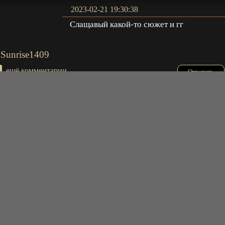
2023-02-21 19:30:38
Слащавый какой-то сюжет и гг
Sunrise1409
+
ещё комментарии
Ответить
2023-12-20 19:14:31
Не понимаю для чего титры оставляют.
Китайский все равно никто не понимает. Ка
будто кто-то читает. Есть же нормальные
Doc77
анимэшки с вырезанными титрами.
+
ещё комментарии
Ответить
2023-08-19 21:59:07
Не буду больше смотреть , вторую не
досмотрел . унылое , озвучка конечно тоже