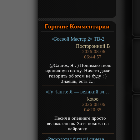
Горячие Комментарии
«Боевой Мастер 2» ТВ-2
Посторонний В
2026-08-06
06:44:57
@Gauros, Я : ) Понимаю твою
ироничную нотку. Ничего даже
говорить об этом не буду : )
Знаешь, есть с...
«Гу Чангэ: Я — великий злодей Небесной Судьбы» ТВ-1
kotoo
2026-08-06
04:20:35
Песня в опенинге просто
великолепная. Хотя похожа на
нейронку.
«Расколотая битвой синева небес 5» ТВ-5