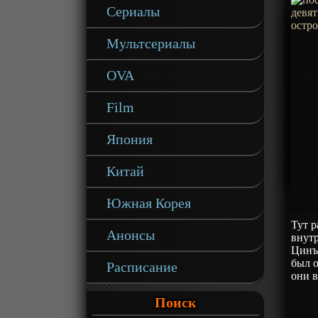
Сериалы
Мультсериалы
OVA
Film
Япония
Китай
Южная Корея
Тут р
Анонсы
внутр
Цинъ
был о
Расписание
они в
Поиск