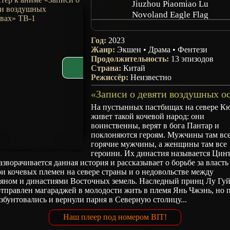
Jiuzhou Piaomiao Lu
Novoland Eagle Flag
Jiu Zhou Piao Miao Lu
Год:
2023
Жанр:
Экшен
•
Драма
•
Фентези
Продолжительность:
13 эпизодов
Страна:
Китай
Режиссёр:
Неизвестно
На пустынных пастбищах на севере К
живет такой кочевой народ: они
воинственны, верят в бога Пантар и
поклоняются героям. Мужчины там вс
горячие мужчины, а женщины там все
героини. Их династия называется Цин
азворачивается данная история и рассказывает о борьбе за власть
и кочевых племен на севере страны и о недовольстве между
яном и династиями Восточных земель. Наследный принц Лу Гу
тправлен магараджей в молодости жить в племя Янь Чжэнь, но 
збунтовались и вернули парня в Северную столицу...
Наш плеер под номером BIT!