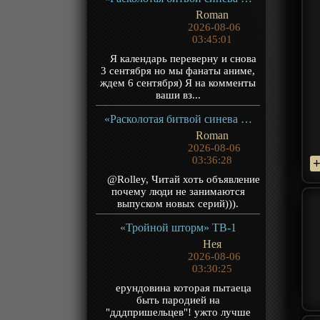
Roman
2026-08-06
03:45:01
Я календарь переверну и снова
3 сентября но мы фанаты аниме,
ждем 6 сентября) Я на комменты
ваши вз...
«Расколотая битвой синева небес 5» ТВ-5
Roman
2026-08-06
03:36:28
@Rolley, Читай хоть объявление
почему люди не занимаются
выпуском новых серий))).
«Тройной шторм» ТВ-1
Нея
2026-08-06
03:30:25
ерундовина которая пытаеца
быть пародией на
"дддпришельцев"! ужто лучше