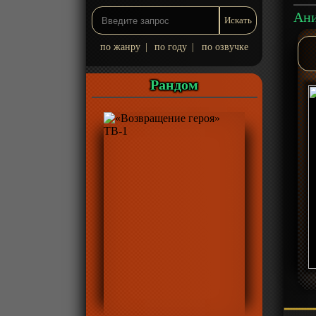
по жанру
|
по году
|
по озвучке
Рандом