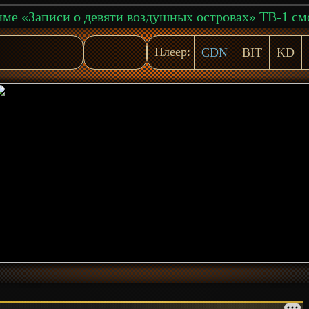
Плеер:
CDN
BIT
KD