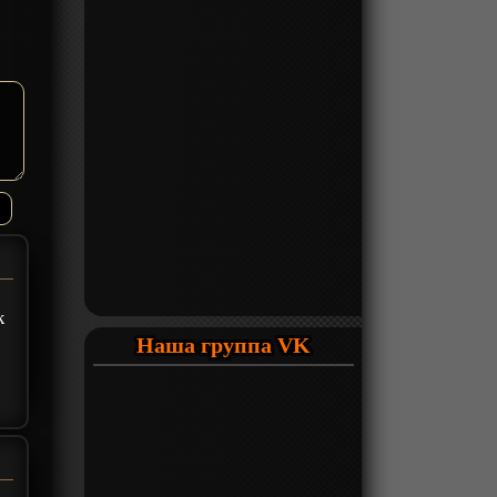
к
Наша группа VK