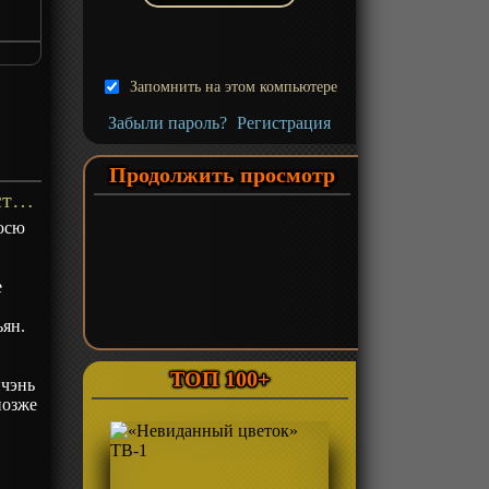
Запомнить на этом компьютере
Забыли пароль?
Регистрация
Продолжить просмотр
«Записи о девяти воздушных островах» ТВ-1 - описание
юсю
е
ъян.
ТОП 100+
йчэнь
позже