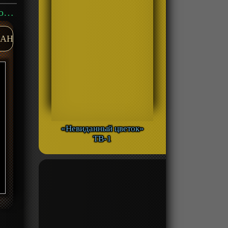
Аниме «Записи о девяти воздушных островах» ТВ-1 смотреть онлайн
AH
«Невиданный цветок»
ТВ-1