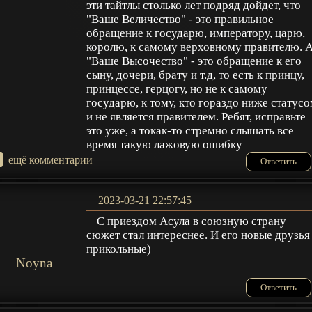
эти тайтлы столько лет подряд дойдет, что
"Ваше Величество" - это правильное
обращение к государю, императору, царю,
королю, к самому верховному правителю. 
"Ваше Высочество" - это обращение к его
сыну, дочери, брату и т.д, то есть к принцу,
принцессе, герцогу, но не к самому
государю, к тому, кто гораздо ниже статус
и не является правителем. Ребят, исправьте
это уже, а токак-то стремно слышать все
время такую лажовую ошибку
+
ещё комментарии
Ответить
2023-03-21 22:57:45
С приездом Асула в союзную страну
сюжет стал интереснее. И его новые друзья
прикольные)
Noyna
Ответить