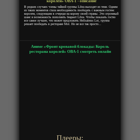
королей» ОВА-1 - описание
В редких случаях члены тайной группы Libra выходят из тени. Одним
из таких моментов стала необходимость пообедать с важным гостем:
королем, следующим в очереди на корону своей страны. Это огромный
шанс и возможность пополнить бюджет Libra. Чтобы показать гостю
все самое лучшее, что может предложить Hellsalems Lot, группа
решает пообедать в ресторане Mol. Но не все так просто...
Аниме «Фронт кровавой блокады: Король
ресторана королей» ОВА-1 смотреть онлайн
Плееры: