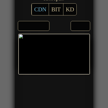
CDN
BIT
KD