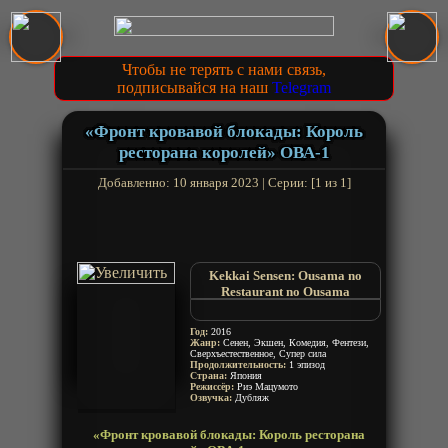
Чтобы не терять с нами связь,
подписывайся на наш
Telegram
«Фронт кровавой блокады: Король
ресторана королей» ОВА-1
Добавленно: 10 января 2023 | Серии: [1 из 1]
Kekkai Sensen: Ousama no
Restaurant no Ousama
Kekkai Sensen OVA
Фронт кровавой блокады OVA-
Год:
2016
1
Жанр:
Сенен, Экшен, Комедия, Фентези,
Сверхъестественное, Супер сила
Продолжительность:
1 эпизод
Страна:
Япония
Режиссёр:
Риэ Мацумото
Озвучка:
Дубляж
«Фронт кровавой блокады: Король ресторана