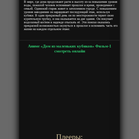
В мире, где дома продолжают расти в высоту из-за повышения уровня
воды, пожилой человек вспоминает прошлое и время, проведенное с
семьей. Одинокий старик живет в затопленном городе. С повышением
уровня наводнения он наращивает последующий этаж, используя
кубики. В один прекрасный день он по неосторожности теряет свою
курительную трубку, и она оказывается на дне здания. Он покупает
водолазный костюм в надежде отыскать её. Эти поиски оказались
прекрасной возможностью окунуться в прошлое и вспомнить часть его
жизни на каждом отдельном этаже.
Аниме «Дом из маленьких кубиков» Фильм-1
смотреть онлайн
Плееры: