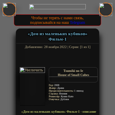
Чтобы не терять с нами связь,
подписывайся на наш
Telegram
«Дом из маленьких кубиков»
Фильм-1
Добавленно: 28 ноября 2022 | Серии: [1 из 1]
Tsumiki no Ie
House of Small Cubes
Дом из кубиков
House of Blocks
Год:
2008
Жанр:
Драма
Продолжительность:
1 эпизод
Страна:
Япония
Режиссёр:
Кунио Като
Озвучка:
Дубляж
«Дом из маленьких кубиков» Фильм-1 - описание