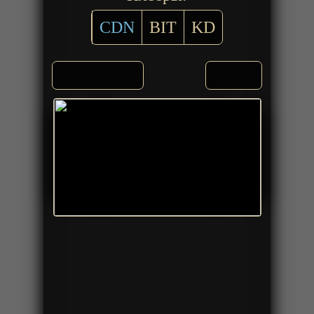
CDN
BIT
KD