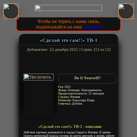
Чтобы не терять с нами связь,
подписывайся на наш
Telegram
«Сделай это сам!!» ТВ-1
Добавленно: 22 декабря 2022 | Серии: [12 из 12]
Do It Yourself!!
Год:
2022
Жанр:
Комедия, Повседневность
Продолжительность:
12 эпизодов
Страна:
Япония
Режиссёр:
Кадзухиро Ёнэда
Озвучка:
Дубляж
«Сделай это сам!!» ТВ-1 - описание
Действие картины развивается в городе Сандзё в Японии. В центре
сюжета интересный подход группы из шести девушек к жизни, работе