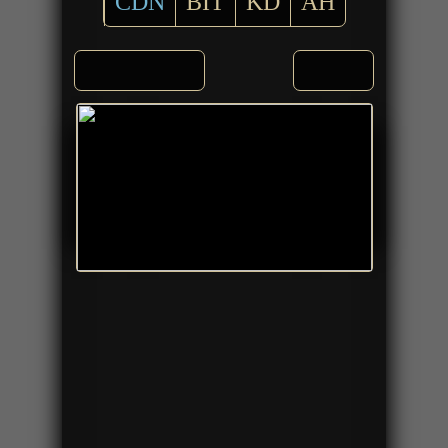
CDN
BIT
KD
AH