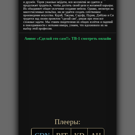
и дружбе. Терпя ужасные неудачи, вся коллектив не сдается и
продолжает трудиться, чтобы достичь своей цели и желаемой карьеры.
Их объединяет общее увлечение создание мебели. Однако, несмотря на
многочисленные попытки, им не удаётся создать собственное
произведение искусства. Курэй, Такуми, Сэруфу, Пурин, Дзёбуко и Си
трудятся над своим проектом "сделай сам", решая при этом все
сложные задачи. Мы станем свидетелями их общих взлётов и падений
в повседневности с нотками юмора, узнаем, что вдохновило их на
выбор этой профессии.
Аниме «Сделай это сам!!» ТВ-1 смотреть онлайн
Плееры: