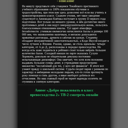
- описание
На минуту представьте себя учащимся Токийского престижного
учебного образования со 100% показателем обучения и
трудоустройства, при этом вам здесь дозволено всё если вы учитесь в
привилегированном классе. Скажите утопия, нет такое заведение
существует и Аянокоджи Киётака поступает в группу D первого года
подготовки. Вот только он низшего уровня, в нём достаточно много
проблемных детей и они ведут саморазрушительную жизнь, пользуясь
благосклонным отношением школы. Тут царит атмосфера
беззаботности: ученикам ежемесячно начисляются баллы в размере 100
000 иен, что эквивалентно наличным, и негласно допускаются
приватные разговоры, дремота и саботаж на уроках. Студенты
обладают неограниченной самостоятельностью, а Кодо Икусэй входит в
число лучших в Японии. Реалии, однако, не столь идеальны: четыре
категории, от A до Д, расположены в порядке превосходства. Но
всегда есть шанс подняться в рейтинге стоит только набрать большее
количество балов. Соседкой юноши по парте оказалась Сузунэ
Хорикита, довольно не общительная девушка постоянно
испытывающая дискомфорт. Она замечает, что хотя всем положено
выдавать большие суммы денег, в учреждении предусмотрено
множество "послаблений для тех, у кого нет финансов". В итоге все
узнают правду о школьной системе. Судьба сводит парня с разными по
характеру и амбициями молодыми людьми, кто-то готов протянуть
руку помощи и стать другом, а иные наоборот добиться его
отчисления. Но наш главный герой не теряет надежды взлететь по
ступеням в элитную категорию.
Аниме «Добро пожаловать в класс
превосходства 2» ТВ-2 смотреть онлайн