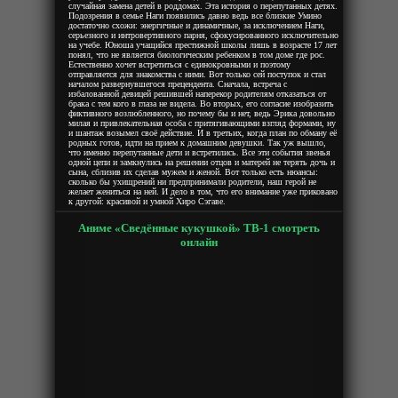
случайная замена детей в роддомах. Эта история о перепутанных детях.
Подозрения в семье Наги появились давно ведь все близкие Умино
достаточно схожи: энергичные и динамичные, за исключением Наги,
серьезного и интровертивного парня, сфокусированного исключительно
на учебе. Юноша учащийся престижной школы лишь в возрасте 17 лет
понял, что не является биологическим ребенком в том доме где рос.
Естественно хочет встретиться с единокровными и поэтому
отправляется для знакомства с ними. Вот только сей поступок и стал
началом развернувшегося прецендента. Сначала, встреча с
избалованной девицей решившей наперекор родителям отказаться от
брака с тем кого в глаза не видела. Во вторых, его согласие изобразить
фиктивного возлюбленного, но почему бы и нет, ведь Эрика довольно
милая и привлекательная особа с притягивающими взгляд формами, ну
и шантаж возымел своё действие. И в третьих, когда план по обману её
родных готов, идти на прием к домашним девушки. Так уж вышло,
что именно перепутанные дети и встретились. Все эти события звенья
одной цепи и замкнулись на решении отцов и матерей не терять дочь и
сына, сблизив их сделав мужем и женой. Вот только есть нюансы:
сколько бы ухищрений ни предпринимали родители, наш герой не
желает жениться на ней. И дело в том, что его внимание уже приковано
к другой: красивой и умной Хиро Сэгаве.
Аниме «Сведённые кукушкой» ТВ-1 смотреть
онлайн