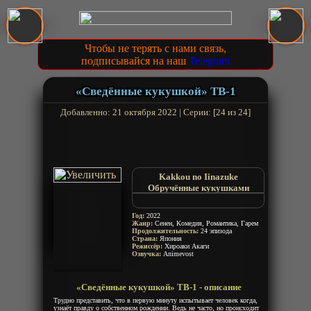
Чтобы не терять с нами связь,
подписывайся на наш
Telegram
«Сведённые кукушкой» ТВ-1
Добавленно: 21 октября 2022 | Серии: [24 из 24]
Kakkou no Iinazuke
Обручённые кукушками
Обручённые
Год:
2022
Жанр:
Сенен, Комедия, Романтика, Гарем
Продолжительность:
24 эпизода
Страна:
Япония
Режиссёр:
Хироаки Акаги
Озвучка:
Animevost
«Сведённые кукушкой» ТВ-1 - описание
Трудно представить, что в первую минуту испытывает человек когда,
узнаёт правду о собственном рождении. Ведь не часто, но происходит