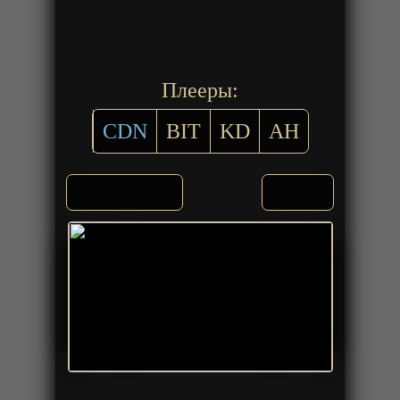
Плееры:
CDN
BIT
KD
AH