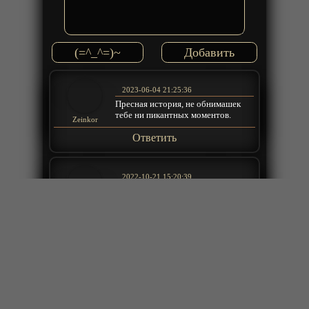
(=^_^=)~
2023-06-04 21:25:36
Пресная история, не обнимашек
тебе ни пикантных моментов.
Zeinkor
Ответить
2022-10-21 15:20:39
пока там шептуны смотреть не
возможно
Андрей
Ответить
2022-09-25 20:21:47
Короче то ли амнезия то ли лютая
интрига)
Александр