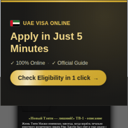
Чтобы не терять с нами связь,
подписывайся на наш
Telegram
«Новый Тэнти — лишний!» ТВ-1
Добавленно: 20 января 2022 | Серии: [26 из 26]
Shin Tenchi Muyou!
Год:
1997
Жанр:
Сенен, Комедия, Романтика,
Фантастика, Гарем
Продолжительность:
26 эпизодов
Страна:
Япония
Режиссёр:
Норихиро Такамото
Озвучка:
Дубляж
«Новый Тэнти — лишний!» ТВ-1 - описание
Жизнь Тэнти Масаки изменилась навсегда, когда корабль печально
известного космического пирата Рёко Хакуби был сбит и упал рядом с