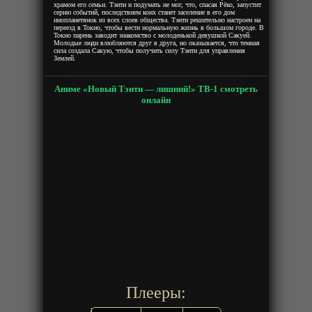
храмом его семьи. Тэнти и подумать не мог, что, спасая Рёко, запустит
серию событий, последствием коих станет заселение в его дом
инопланетянок из всех слоев общества. Тэнти решительно настроен на
переезд в Токио, чтобы вести нормальную жизнь в большом городе. В
Токио парень заводит знакомство с молоденькой девушкой Сакуей.
Молодые люди влюбляются друг в друга, но оказывается, что темная
сила создала Сакую, чтобы получить силу Тэнти для управления
Землей.
Аниме «Новый Тэнти — лишний!» ТВ-1 смотреть
онлайн
Плееры: