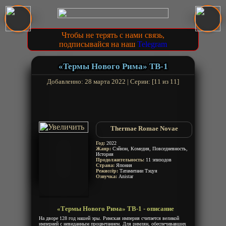
Чтобы не терять с нами связь,
подписывайся на наш
Telegram
«Термы Нового Рима» ТВ-1
Добавленно: 28 марта 2022 | Серии: [11 из 11]
Thermae Romae Novae
Год:
2022
Жанр:
Сэйнэн, Комедия, Повседневность,
История
Продолжительность:
11 эпизодов
Страна:
Япония
Режиссёр:
Татамитани Тэцуя
Озвучка:
Anistar
«Термы Нового Рима» ТВ-1 - описание
На дворе 128 год нашей эры. Римская империя считается великой
империей с невиданным процветанием. Для римлян, обеспечивавших