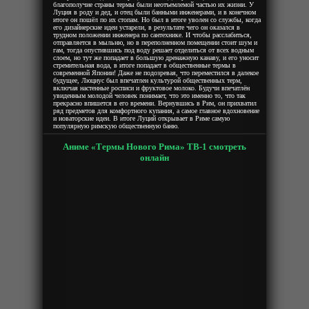
благополучие страны термы были неотъемлемой частью их жизни. У
Луция в роду и дед, и отец были банными инженерами, и в конечном
итоге он пошёл по их стопам. Но был в итоге уволен со службы, когда
его дизайнерские идеи устарели, в результате чего он оказался в
трудном положении инженера по сантехнике. И чтобы расслабиться,
отправляется в мыльню, но в переполненном помещении стоит шум и
гам, тогда опустившись под воду решает отделиться от всех водным
слоем, но тут же попадает в большую дренажную канаву, и его уносит
стремительная вода, в итоге попадает в общественные термы в
современной Японии! Даже не подозревая, что переместился в далекое
будущее, Люциус был впечатлен культурой общественных терм,
включая настенные росписи и фруктовое молоко. Будучи впечатлён
увиденным молодой человек понимает, что это именно то, что так
прекрасно впишется в его времени. Вернувшись в Рим, он прихватил
ряд предметов для комфортного купания, а самое главное вдохновение
и новаторские идеи. В итоге Луций открывает в Риме самую
популярную римскую общественную баню.
Аниме «Термы Нового Рима» ТВ-1 смотреть
онлайн