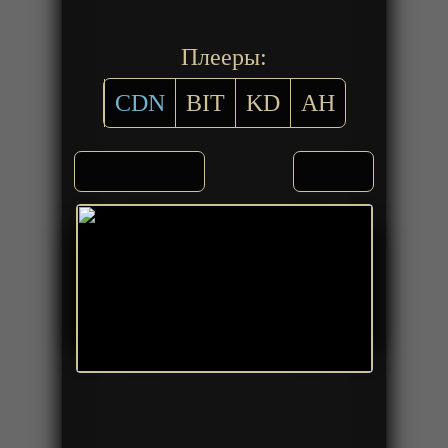
Плееры:
CDN
BIT
KD
AH