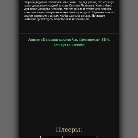
смертью дедушки огласилось завещание, где дед указал, что его внук
станет директором средней школы Святого Люминеса! Какого было
удивление молодого человека, что это школа-интернат для девочек,
известной своей либеральной школьной культурой. Киджима вместе с
другом приезжает в школу, чтобы заняться делами. Но вскоре
начинают происходить таинственные исчезновения.
Аниме «Высшая школа Св. Люминеса» ТВ-1
смотреть онлайн
Плееры: