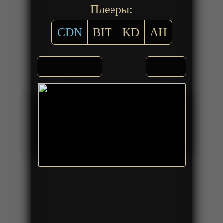
Плееры:
CDN
BIT
KD
AH