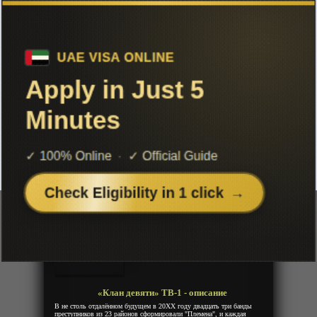
Чтобы не терять с нами связь,
подписывайся на наш
Telegram
«Клан девяти» ТВ-1
Добавленно: 28 марта 2022 | Серии: [12 из 12]
Tribe Nine
Девятое племя
Год:
2022
Жанр:
Спорт
Продолжительность:
12 эпизодов
Страна:
Япония
Режиссёр:
Аоки Ю
Озвучка:
Animevost
«Клан девяти» ТВ-1 - описание
В не столь отдалённом будущем в 20XX году двадцать три банды
преступников из 23 районов сформировали "Племена", и каждая