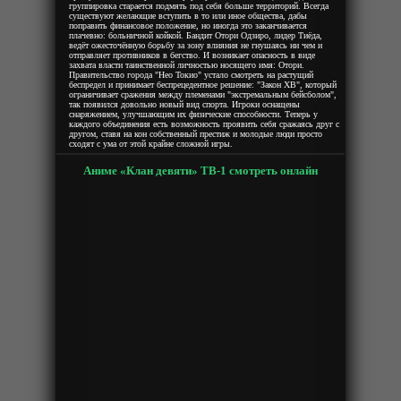
группировка старается подмять под себя больше территорий. Всегда
существуют желающие вступить в то или иное общества, дабы
поправить финансовое положение, но иногда это заканчивается
плачевно: больничной койкой. Бандит Отори Одзиро, лидер Тиёда,
ведёт ожесточённую борьбу за зону влияния не гнушаясь ни чем и
отправляет противников в бегство. И возникает опасность в виде
захвата власти таинственной личностью носящего имя: Отори.
Правительство города "Нео Токио" устало смотреть на растущий
беспредел и принимает беспрецедентное решение: "Закон XB", который
ограничивает сражения между племенами "экстремальным бейсболом",
так появился довольно новый вид спорта. Игроки оснащены
снаряжением, улучшающим их физические способности. Теперь у
каждого объединения есть возможность проявить себя сражаясь друг с
другом, ставя на кон собственный престиж и молодые люди просто
сходят с ума от этой крайне сложной игры.
Аниме «Клан девяти» ТВ-1 смотреть онлайн