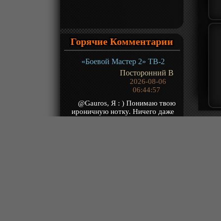
Горячие Комментарии
«Боевой Мастер 2» ТВ-2
Посторонний В
2026-08-06
06:44:57
@Gauros, Я : ) Понимаю твою
ироничную нотку. Ничего даже
говорить об этом не буду : )
Знаешь, есть с...
«Гу Чангэ: Я — великий злодей Небесной Судьбы» ТВ-1
kotoo
2026-08-06
04:20:35
Песня в опенинге просто
великолепная. Хотя похожа на
нейронку.
«Расколотая битвой синева небес 5» ТВ-5