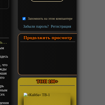
Запомнить на этом компьютере
Забыли пароль?
Регистрация
Продолжить просмотр
«Спой немного гармонии» Фильм-1 - описание
ным
здесь
, что
ажды
ошая
что
ТОП 100+
ерь
арным
сех
едения