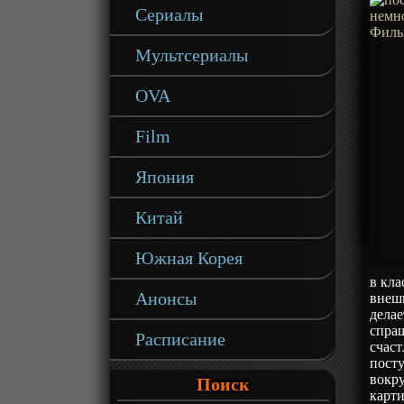
Сериалы
Мультсериалы
OVA
Film
Япония
Китай
Южная Корея
в кла
Анонсы
внешн
делае
спраш
Расписание
счаст
посту
вокр
Поиск
карти