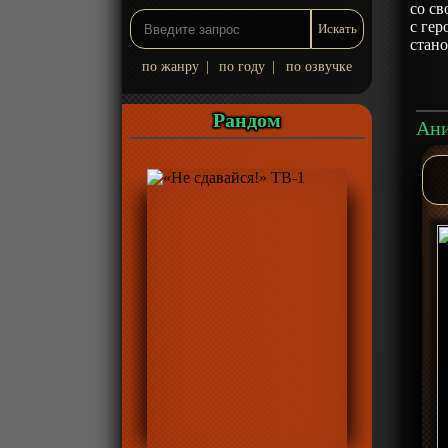
со с
с гер
стано
по жанру
|
по году
|
по озвучке
Рандом