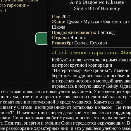
Ai no Utagoe wo Kikasete
Sing a Bit of Harmony
Год:
2021
Жанр:
Драма
•
Музыка
•
Фантастика
•
Школа
Продолжительность:
1 эпизод
Страна:
Япония
Режиссёр:
Ёсиура Ясухиро
Кейбу-Сити является эксперименталь
центром крупной корпорации
"Интерстеллар Электроникс". Именно 
берёт начало удивительная и необычно
интересная история о молодой девушке
перевелась в новую школу Кейбу. Одн
ссе Сатоми появляется новая ученица, Сиоми. У школьницы хор
ость, ум, атлетизм и при этом совершенно невинный характер, 
т ее мгновенно популярной в среде учащихся. Как-то раз она
ивает у Сатоми, изолированной от остальных в классе: "Ты теп
лива?!". И начинает петь перед девочкой, что является неордин
пком. Сион настолько любит музыку и пение, что вдохновляет в
уг. Позитив, энергия и эмоции Сион передаются окружающим. В
не разнообразие характерных лиц, и это учащиеся учебного зав