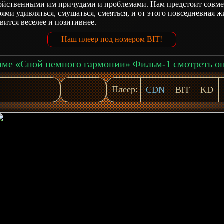
войственными им причудами и проблемами. Нам предстоит совм
оями удивляться, смущаться, смеяться, и от этого повседневная ж
вится веселее и позитивнее.
Наш плеер под номером BIT!
Плеер:
CDN
BIT
KD