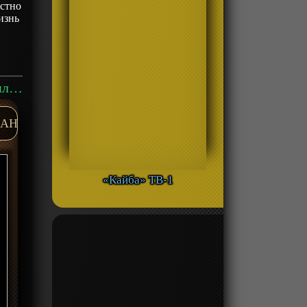
естно
изнь
Аниме «Спой немного гармонии» Фильм-1 смотреть онлайн
AH
«Кайба» ТВ-1