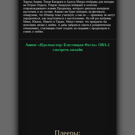
Харука Амами, Тихая Кисараги и Адзуса Миура отобраны для поездки
на Остров Отдыха. Рицуко Акидзуки избирают в качестве
сопровождающего взамен Продюсера, которого девушки вынудили
выступить в их составе. Каково им будет победить на фестивале,
обнаружив, что Юпитер тоже участвует, а они по — прежнему не могут
определиться, как подступиться к выступлению. На сей раз выбраны
Мики, Юкихо, Макото и Таканэ. Мики считает, что прекрасно бы
исполнить песню о любви. А дабы набраться опыта в романтических
отношениях, участницам стоит сходить на свидание с продюсером и
узнать о любви.
Аниме «Идолмастер: Блестящая Феста» ОВА-2
смотреть онлайн
Плееры: