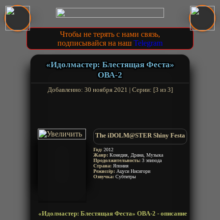
Чтобы не терять с нами связь,
подписывайся на наш
Telegram
«Идолмастер: Блестящая Феста»
ОВА-2
Добавленно: 30 ноября 2021 | Серии: [3 из 3]
The iDOLM@STER Shiny Festa
Год:
2012
Жанр:
Комедия, Драма, Музыка
Продолжительность:
3 эпизода
Страна:
Япония
Режиссёр:
Ацуси Нисигори
Озвучка:
Субтитры
«Идолмастер: Блестящая Феста» ОВА-2 - описание