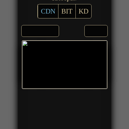
CDN
BIT
KD