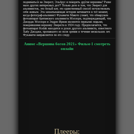
подниматься на Эверест, Эльбрус и покорять другие вершины? Разве
мало других интересных дел?! Только дело в том, что Эверест для
альпинистов, это белый кит, это единственный способ почувствовать
себя живым. Эта захватывающая история начинается в тот момент,
когда фотограф-альпинист Фукамачи Макото узнает, что обнаружен
фотоаппарат британского альпиниста Мэллори, подтверждающий, что
Джордж Мэллори и Эндрю Ирвин являются первыми людьми,
покорившими вершину Эвереста в 1924 году. Предполагается, что
фотоаппарат Kodak находится в руках другого альпиниста, известного
Хабу Джоджи, пропавшего из поля зрения в течение нескольких лет.
Фукамачи направляется по его следу.
Аниме «Вершина богов 2021» Фильм-1 смотреть
онлайн
Плееры: