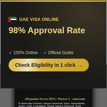
Чтобы не терять с нами связь,
подписывайся на наш
Telegram
«Вершина богов 2021» Фильм-1
Добавленно: 30 ноября 2021 | Серии: [1 из 1]
Le sommet des dieux
Год:
2021
Жанр:
Драма
Продолжительность:
1 эпизод
Страна:
США
Режиссёр:
Патрик Имбер
Озвучка:
Anistar
«Вершина богов 2021» Фильм-1 - описание
В нашем мире человеку открыто множество дорог: мореплавание,
космос, спорт. и альпинизм. Можно задаться вопросом: Зачем