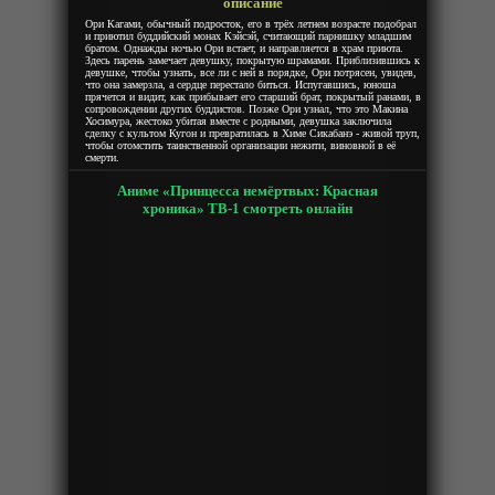
описание
Ори Кагами, обычный подросток, его в трёх летнем возрасте подобрал
и приютил буддийский монах Кэйсэй, считающий парнишку младшим
братом. Однажды ночью Ори встает, и направляется в храм приюта.
Здесь парень замечает девушку, покрытую шрамами. Приблизившись к
девушке, чтобы узнать, все ли с ней в порядке, Ори потрясен, увидев,
что она замерзла, а сердце перестало биться. Испугавшись, юноша
прячется и видит, как прибывает его старший брат, покрытый ранами, в
сопровождении других буддистов. Позже Ори узнал, что это Макина
Хосимура, жестоко убитая вместе с родными, девушка заключила
сделку с культом Кугон и превратилась в Химе Сикабанэ - живой труп,
чтобы отомстить таинственной организации нежити, виновной в её
смерти.
Аниме «Принцесса немёртвых: Красная
хроника» ТВ-1 смотреть онлайн