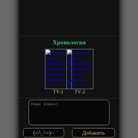
Хронология
TV-1
TV-2
(=^_^=)~