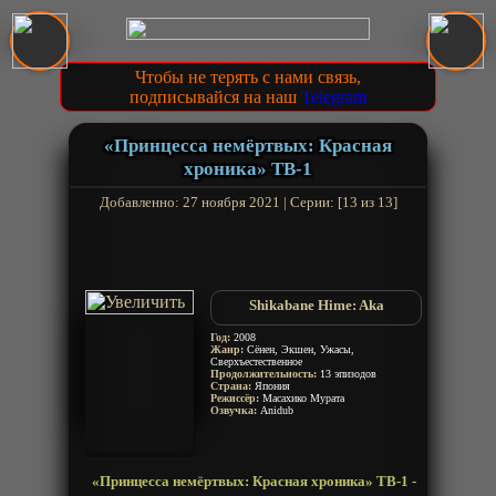
Чтобы не терять с нами связь,
подписывайся на наш
Telegram
«Принцесса немёртвых: Красная
хроника» ТВ-1
Добавленно: 27 ноября 2021 | Серии: [13 из 13]
Shikabane Hime: Aka
Год:
2008
Жанр:
Сёнен, Экшен, Ужасы,
Сверхъестественное
Продолжительность:
13 эпизодов
Страна:
Япония
Режиссёр:
Масахико Мурата
Озвучка:
Anidub
«Принцесса немёртвых: Красная хроника» ТВ-1 -