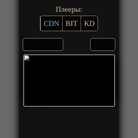
Плееры:
CDN
BIT
KD