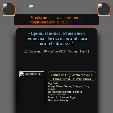
Чтобы не терять с нами связь,
подписывайся на наш
Telegram
«Принц тенниса: Решающая
теннисная битва в английском
замке!» Фильм-2
Добавленно: 20 ноября 2021 | Серии: [1 из 1]
Tennis no Ouji-sama Movie 2:
Eikokushiki Teikyuu Shiro
Kessen!
Год:
2011
Жанр:
Сёнен, Экшен, Комедия, Спорт,
Школа
Продолжительность:
1 эпизод
Страна:
Япония
Режиссёр:
Сюнсукэ Тада
Озвучка:
Дубляж