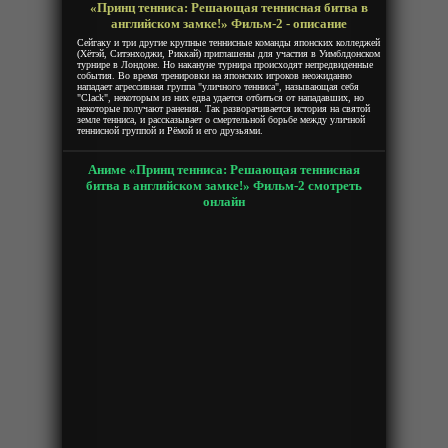
«Принц тенниса: Решающая теннисная битва в
английском замке!» Фильм-2 - описание
Сейгаку и три другие крупные теннисные команды японских колледжей
(Хётэй, Ситэнходжи, Риккай) приглашены для участия в Уимблдонском
турнире в Лондоне. Но накануне турнира происходят непредвиденные
события. Во время тренировки на японских игроков неожиданно
нападает агрессивная группа "уличного тенниса", называющая себя
"Clack", некоторым из них едва удается отбиться от нападавших, но
некоторые получают ранения. Так разворачивается история на святой
земле тенниса, и рассказывает о смертельной борьбе между уличной
теннисной группой и Рёмой и его друзьями.
Аниме «Принц тенниса: Решающая теннисная
битва в английском замке!» Фильм-2 смотреть
онлайн