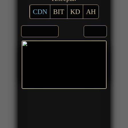
CDN
BIT
KD
AH