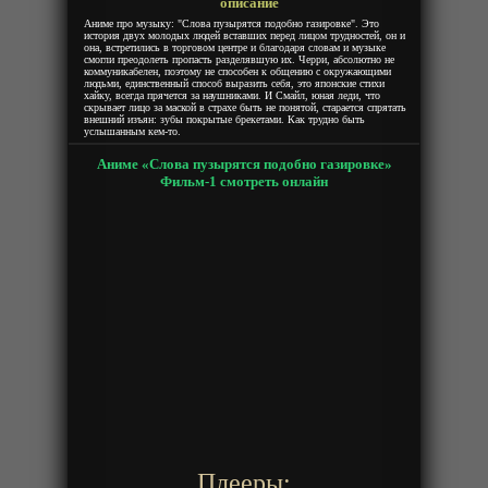
описание
Аниме про музыку: "Слова пузырятся подобно газировке". Это
история двух молодых людей вставших перед лицом трудностей, он и
она, встретились в торговом центре и благодаря словам и музыке
смогли преодолеть пропасть разделявшую их. Черри, абсолютно не
коммуникабелен, поэтому не способен к общению с окружающими
людьми, единственный способ выразить себя, это японские стихи
хайку, всегда прячется за наушниками. И Смайл, юная леди, что
скрывает лицо за маской в страхе быть не понятой, старается спрятать
внешний изъян: зубы покрытые брекетами. Как трудно быть
услышанным кем-то.
Аниме «Слова пузырятся подобно газировке»
Фильм-1 смотреть онлайн
Плееры: