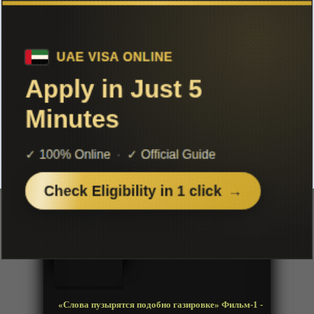
Чтобы не терять с нами связь,
подписывайся на наш
Telegram
«Слова пузырятся подобно газировке»
Фильм-1
Добавленно: 26 июля 2021 | Серии: [1 из 1]
Cider no You ni Kotoba ga
Wakiagaru
Год:
2021
Жанр:
Музыка, Романтика
Продолжительность:
1 эпизод
Страна:
Япония
Режиссёр:
Исигуро Кёхэй
Озвучка:
Anistar
«Слова пузырятся подобно газировке» Фильм-1 -