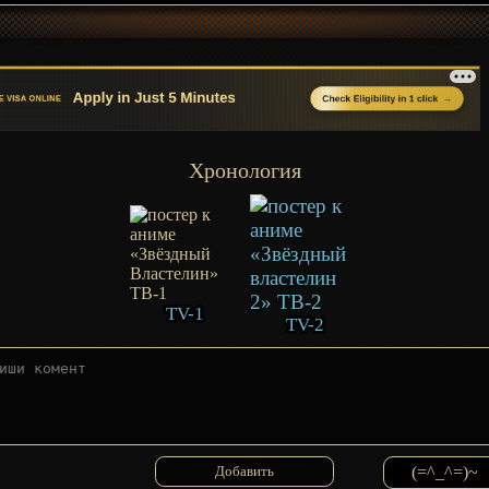
Хронология
TV-1
TV-2
(=^_^=)~