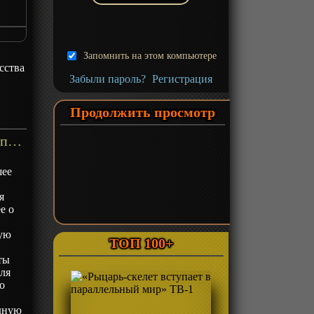
Запомнить на этом компьютере
сства
Забыли пароль?
Регистрация
Продолжить просмотр
«Звёздный Властелин» ТВ-1 - описание
шее
я
е о
ную
ТОП 100+
ты
Для
о
здную