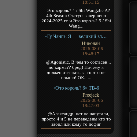
18:51:15
Это король? 4 / Shi Wangzhe A?
4th Season Статус: завершено
2024-2025 гг. и Это король? 5 / Shi
Wang...
«Гу Чангэ: Я — великий злодей Небесной Судьбы» ТВ-1
Николай
2026-08-06
18:48:17
@Agonistic, В чем то согласен...
но карма?? бред! Почему я
должен отвечать за то что не
помню! ОК.. ...
«Это король? 6» ТВ-6
Freejack
2026-08-06
18:47:03
@Александр, нет не напутали,
просто 4 и 5 не переведены кто то
забил или кому то пофиг