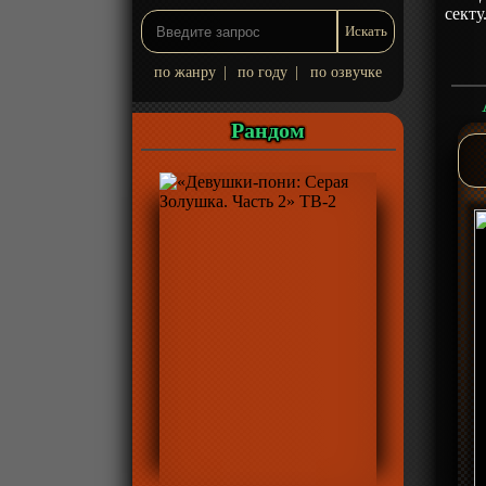
секту
по жанру
|
по году
|
по озвучке
Рандом