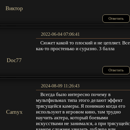
Виктор
Ответить
2022-06-04 07:06:41
Сюжет какой то плоский и не цепляет. Вс
как-то простенько и суразно. 3 балла
Doc77
Ответить
2024-08-09 11:26:43
Всегда было интересно почему в
мультфильмах типа этого делают эффект
трясущейся камеры. Я понимаю когда его
Carnyx
используют в игровом кино, там трудно
научить актера, который боевыми
искусствами не занимался, а при трясущей
камере сложнее увидеть дублера или