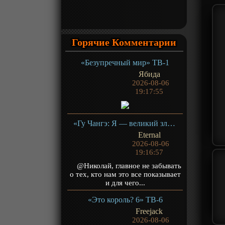
Горячие Комментарии
«Безупречный мир» ТВ-1
Ябида
2026-08-06
19:17:55
«Гу Чангэ: Я — великий злодей Небесной Судьбы» ТВ-1
Eternal
2026-08-06
19:16:57
@Николай, главное не забывать
о тех, кто нам это все показывает
и для чего...
«Это король? 6» ТВ-6
Freejack
2026-08-06