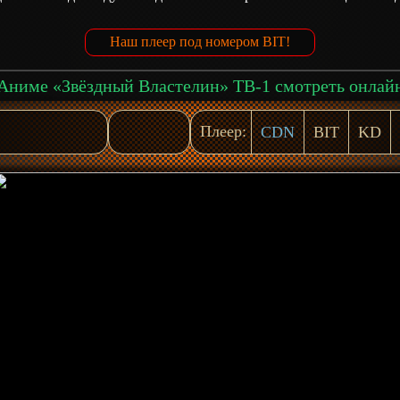
.
Наш плеер под номером BIT!
Аниме «Звёздный Властелин» ТВ-1 смотреть онлай
Плеер:
CDN
BIT
KD