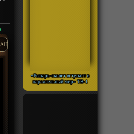
н
AH
«Рыцарь-скелет вступает в
параллельный мир» ТВ-1