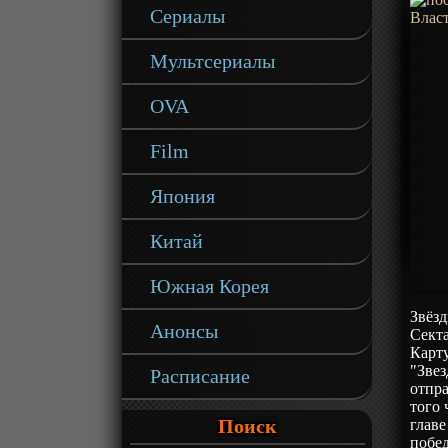
Сериалы
Мультсериалы
OVA
Film
Япония
Китай
Южная Корея
Звёзд
Анонсы
Сект
Карт
"Зве
Расписание
отпра
того 
Поиск
главе
побе