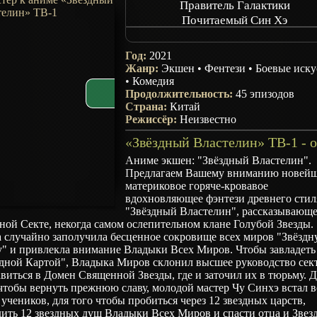
Правитель Галактики
Почитаемый Син Хэ
Xing He Zhi Zun
Год:
2021
Жанр:
Экшен
•
Фентези
•
Боевые иску
•
Комедия
Продолжительность:
45 эпизодов
Страна:
Китай
Режиссёр:
Неизвестно
Аниме экшен: "Звёздный Властелин".
Предлагаем Вашему вниманию новей
материковое горяче-кровавое
вдохновляющее фэнтези древнего стил
"Звёздный Властелин", рассказывающе
ной Секте, некогда самом ослепительном клане Голубой Звезды.
а случайно заполучила бесценное сокровище всех миров "Звёзд
у" и привлекла внимание Владыки Всех Миров. Чтобы завладеть
здной Картой", Владыка Миров склонил высшее руководство сек
виться в Домен Священной Звезды, где и заточил их в тюрьму. 
чтобы вернуть прежнюю славу, молодой мастер Чу Синхэ встал в
 учеников, для того чтобы пробиться через 12 звездных царств,
дить 12 звездных душ Владыки Всех Миров и спасти отца и Зве