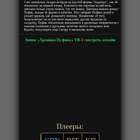
Сато наткнулась поздно вечером на круглой формы "подушку", как ей
показалось на первый взгляд. Благополучно переспав на ней ночь,
девушка только утром поняла, что это кошка. Девушка назвала кошку-
Пуфик, исходя из формы и качества. Моэ забирает Пуфика домой и
решает держать как домашнего питомца. Независимо от того,
бездельничает ли он или несет перекусить другим бродягам по
соседству, Пуфик обязательно ввязывается в различные неприятности с
новыми хозяевами и друзьями, включая милого соседского кота
Куробэ, тоскующего отца Сигэру и множество котят.
Аниме «Хроники Пуфика» ТВ-1 смотреть онлайн
Плееры: