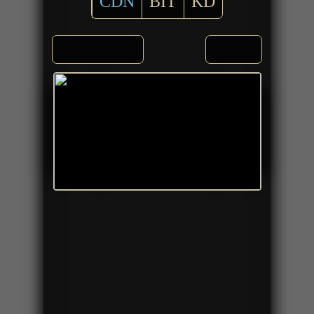
CDN
BIT
KD