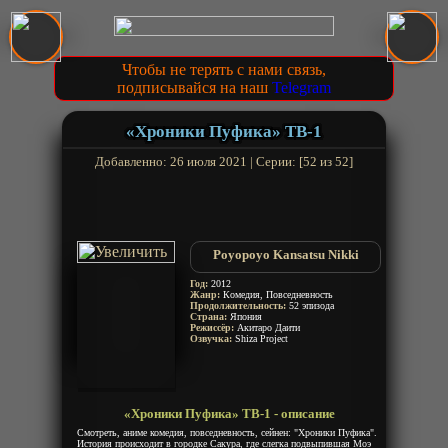
Чтобы не терять с нами связь,
подписывайся на наш
Telegram
«Хроники Пуфика» ТВ-1
Добавленно: 26 июля 2021 | Серии: [52 из 52]
Poyopoyo Kansatsu Nikki
Год:
2012
Жанр:
Комедия, Повседневность
Продолжительность:
52 эпизода
Страна:
Япония
Режиссёр:
Акитаро Даити
Озвучка:
Shiza Project
«Хроники Пуфика» ТВ-1 - описание
Смотреть, аниме комедия, повседневность, сейнен: "Хроники Пуфика".
История происходит в городке Сакура, где слегка подвыпившая Моэ