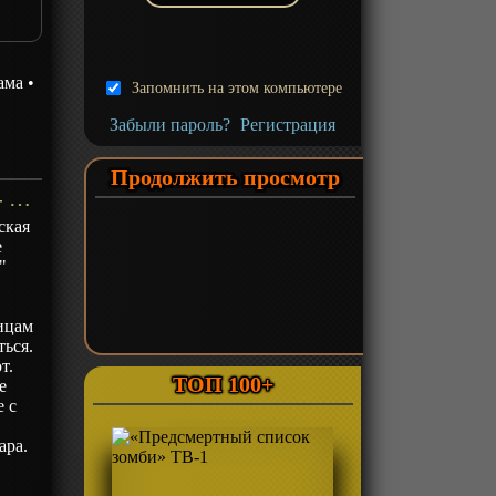
ама
•
Запомнить на этом компьютере
Забыли пароль?
Регистрация
Продолжить просмотр
«Отверженные: Козетта» ТВ-1 - описание
ская
е
"
лицам
ться.
т.
ТОП 100+
е
е с
ара.