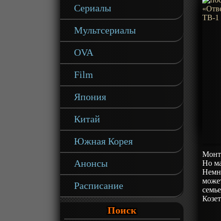
Сериалы
Мультсериалы
OVA
Film
Япония
Китай
Южная Корея
Монтр
Анонсы
Но ма
Немно
может
Расписание
семье
Козет
Поиск