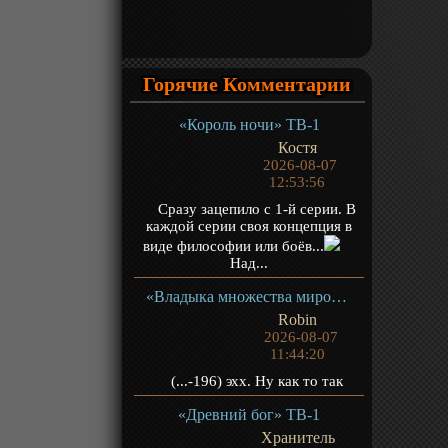
Горячие Комментарии
«Король ночи» ТВ-1
Костя
2026-08-07
12:53:56
Сразу зацепило с 1-й серии. В
каждой серии своя концепция в
виде философии или боёв...
Над...
«Владыка множества миров 3» ТВ-3
Robin
2026-08-07
11:44:20
(...-196) эхх. Ну как то так
«Древний бог» ТВ-1
Хранитель