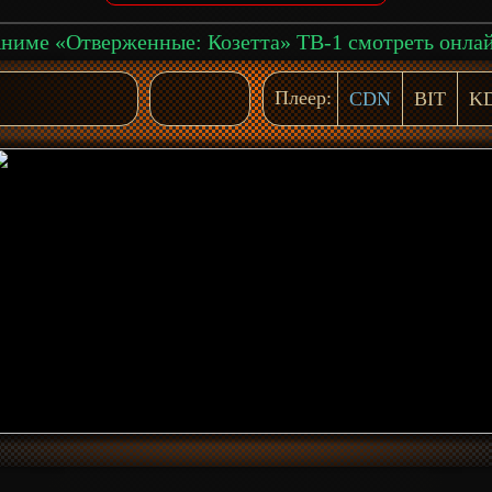
ниме «Отверженные: Козетта» ТВ-1 смотреть онла
Плеер:
CDN
BIT
K