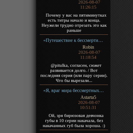
2026-08-07
11:26:15
Почему у вас на пятиминутках
есть титры начало и конца.
Неужели трудно отрезать это как
раньше
«Путешествие к бессмертию 5» ТВ-5
Robin
2026-08-07
11:18:54
@pitulka, согласен, сюжет
развивается долго. / Вот
последняя серия (или пару серии).
Что бы вырезали...
«Я, враг мира бессмертных» ТВ-1
Astarta5
2026-08-07
10:51:31
Ой, зря бирюзовая девчонка
губы в 10 серии накачала, без
накачанных губ была хороша. :)