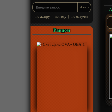
А
по жанру
|
по году
|
по озвучке
Рандом