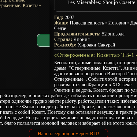
Les Miserables: Shoujo Cosette
Год:
2007
Жанр:
Повседневность
•
История
•
Др
Седзе
Продолжительность:
52 эпизода
Страна:
Япония
Режиссёр:
Хироаки Сакурай
Бесплатно, аниме романтика, историче
драма: "Отверженные: Козетта". Аним
адаптировано по романа Виктора Гюго
Отверженные". События этой истории
развиваются во Франции в XIX веке.
Фантин и ее дочь, Козетт, бродят по у
ёй-сюр-мер, в поисках работы, чтобы мать они могли прокорми
тери одиночке трудно найти работу, работодатели таких избегаю
го позже Фатин находит работу на фабрике, но, к сожалению, н
 взять с собой Козетт. Поэтому она оставляет девушку в трактир
й Тенардье. Но трактирщик начинает нещадно эксплуатировать
т, благо появляется молодой человек и забирает её из этого кошм
Наш плеер под номером BIT!