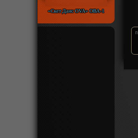
«Скет Данс OVA» ОВА-1