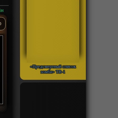
йн
D
«Предсмертный список
зомби» ТВ-1