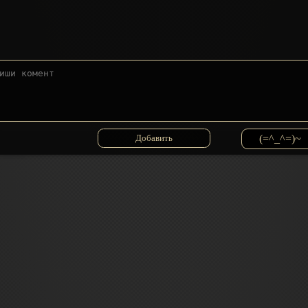
(=^_^=)~